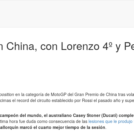
n China, con Lorenzo 4º y P
position
en la categoría de MotoGP del Gran Premio de China tras volar
imas el record del circuito establecido por Rossi el pasado año y sup
campeón del mundo, el australiano Casey Stoner (Ducati) completa
última hora fue duda como consecuencia de las
lesiones que le produjo 
mallorquín marcó el cuarto mejor tiempo de la sesión
.