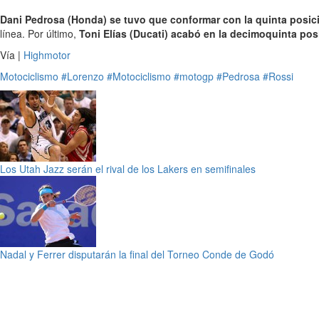
Dani Pedrosa (Honda) se tuvo que conformar con la quinta posic
línea. Por último,
Toni Elías (Ducati) acabó en la decimoquinta pos
Vía |
Highmotor
Motociclismo
#Lorenzo
#Motociclismo
#motogp
#Pedrosa
#Rossi
Los Utah Jazz serán el rival de los Lakers en semifinales
Nadal y Ferrer disputarán la final del Torneo Conde de Godó