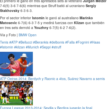
El primero le ganó en tres apretados sets al veterano
Jurgen Melzer
7-6(5) 3-6 7-6(6) mientras que Struff batió al ucraniano
Sergiy
Stakhovsky
6-3 6-3.
Por el sector inferior
Istomin
le ganó al australiano
Marinko
Matosevic
6-7(6) 6-3 7-5 y medirá fuerzas con
Klizan
que también
en tres sets derrotó a
Youzhny
6-7(5) 6-2 7-6(2).
Vía y Foto |
BMW Open
Tenis
#ATP
#Bellucci
#Berankis
#delbonis
#Falla
#Fognini
#Haas
#Istomin
#klizan
#Munich
#Seppi
#struff
ATP Oeiras 2014: Berdych y Raonic a 4tos, Suárez Navarro a semis
Europa League 2013-2014: Sevilla y Benfica jugarán la final