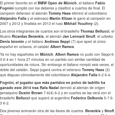
El primer favorito en el
BMW Open de Münich
, el italiano
Fabio
Fognini
cumplió con los deberes y clasificó a cuartos de final. El
campeón defensor el alemán
Tommy Haas
eliminó al colombiano
Alejandro Falla
y el eslovaco
Martin Klizan
le ganó al campeón en
2007 y 2012 y finalista en 2013 el ruso
Mikhail Youzhny
(2).
Los otros integrantes de cuartos son el brasileño
Thomaz Bellucci
, el
lituano
Ricardas Berankis
, el alemán
Jan Lennard Struff
, el uzbeko
Denis Istomin
y el italiano
Andreas Seppi
(7) que apeó al único
español en octavos, el catalán
Albert Ramos
.
Ya no hay españoles en
Münich
.
Albert Ramos
no pudo con Seppi 6-
3 6-4 en 1 hora 27 minutos en un partido con similar cantidad de
oportunidades de rotura. Sin embargo el italiano rompió seis veces, el
doble del catalán. Seppi jugará contra el veterano
Tommy Haas
(2)
que dispuso cómodamente del colombiano
Alejandro Falla
6-2 6-4.
Fognini, el jugador que más partidos en polvo de ladrillo ha
ganado este 2014 tras Rafa Nadal
derrotó al alemán de origen
jamaiquino
Dustin Brown
7-6(4) 6-2 y en cuartos se las verá con el
brasileño
Bellucci
que superó al argentino
Federico Delbonis
5-7 6-
3 6-2.
Dos jóvenes animarán otra de las llaves de cuartos.
Berankis
y
Struff
.