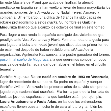
En este Masters de Miami que acaba de finalizar, la atención
mediática en España se la han vuelto a llevar de forma mayoritaria los
grandes nombres de la
Armada
como Nadal, Ferrer, Almagro y
compañía. Sin embargo, una chica de 18 años ha sido capaz de
robarle protagonismo a estos
cracks
. Su nombre es
Garbiñe
Muguruza Blanco
que alcanzó los octavos de final en este torneo.
Para llegar a esa ronda la española consiguió dos victorias de gran
prestigio ante Vera Zvonareva y Flavia Pennetta, toda una gesta para
una jugadora todavía en edad juvenil que disputaba su primer torneo
de este nivel después de haber recibido una
wild card
de la
organización. Agnieszka Radwanska, a la postre ganadora del torneo,
puso fin al sueño de Muguruza
a la que queremos conocer un poco
más ya que está llamada a dar que hablar en el futuro en el circuito
femenino.
Garbiñe Muguruza Blanco
nació en octubre de 1993 en Venezuela
,
lugar de nacimiento de su madre. Su padre es español y aunque
Garbiñe vivió en Venezuela los primeros años de su vida siempre ha
jugado bajo nacionalidad española. Ella forma parte de la hornada de
tenistas jóvenes españoas en la que también están, por ejemplo,
Laura Arruabarrena o Paula Arias
, en las que los entrenadores
españoles tienen puesta mucha fe de cara al futuro y también los