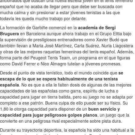
aficionados que buscan una nueva estrella joven en el tenis femenino
español que no acaba de llegar pero que debe ser buscada con
mucha calma y sin presionar a estar jóvenes tenistas a las que
todavía les queda mucho trabajo por delante.
La formación de Garbiñe comenzó en la
academia de Sergi
Bruguera
en Barcelona aunque ahora trabajo en el Grupo Elitia bajo
la supervisión de prestigiosos entrenadores como Xavier Budó que
también llevan a Maria José Martínez, Carla Suárez, Nuria Llagostera
y otras de las mejores raquetas femeninas del tenis español. Además,
forma parte del Peugeot Tenis Team, un programa en el que figuras
como David Ferrer o Nico Almagro tutelan a jóvenes promesas.
Desde el punto de vista tenístico, todo el mundo coincide que
se
escapa de lo que se espera habitualmente de una tenista
española
. No es que a ella le falten dosis de algunas de las mejores
capacidades de las españolas como garra, espíritu de lucha o
capacidad para jugar en tierra batida, pero su juego no se adapta por
completo a ese patrón. Buena culpa de ello puede ser su físico. Su
1,80 le otorga capacidad para disponer de un
buen servicio y
capacidad para jugar peligrosos golpes planos
, un juego que la
convierte en una peligrosa rival especialmente sobre pista dura.
Durante su trayectoria deportiva, la española ha sido una habitual a la