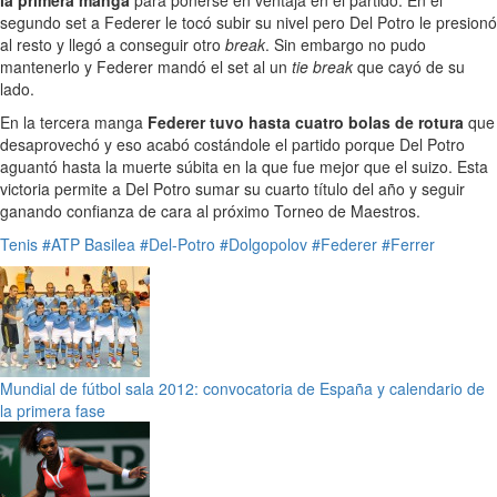
la primera manga
para ponerse en ventaja en el partido. En el
segundo set a Federer le tocó subir su nivel pero Del Potro le presionó
al resto y llegó a conseguir otro
break
. Sin embargo no pudo
mantenerlo y Federer mandó el set al un
tie break
que cayó de su
lado.
En la tercera manga
Federer tuvo hasta cuatro bolas de rotura
que
desaprovechó y eso acabó costándole el partido porque Del Potro
aguantó hasta la muerte súbita en la que fue mejor que el suizo. Esta
victoria permite a Del Potro sumar su cuarto título del año y seguir
ganando confianza de cara al próximo Torneo de Maestros.
Tenis
#ATP Basilea
#Del-Potro
#Dolgopolov
#Federer
#Ferrer
Mundial de fútbol sala 2012: convocatoria de España y calendario de
la primera fase