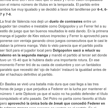
con el mismo número de títulos en la temporada. El partido entre
ambos fue muy igualado y se decidió a favor del tandilense por
6-4, 6-
7 y 7-6
.
La final de Valencia nos dejó un
duelo de contrastes
entre un
jugador tan creativo e inestable como Dolgopolov y un Ferrer fiel a su
estilo de juego que tan buenos resultados le está dando. En la primera
manga el jugador de Kiev estuvo impreciso y Ferrer lo aprovechó para
ponerse con ventaja ganando cinco juegos consecutivos que le casi le
daban la primera manga. Visto lo visto parecía que el partido podía
ser fácil para el jugador local pero
Dolgopolov sacó a relucir su
talento en la segunda manga
y mandó el partido al tercer set donde
tuvo un 15-40 que le hubiera dado una importante rotura. En ese
momento Ferrer tiró de su casta de costumbre y con un fantástico
paralelo que necesitó del ‘ojo de halcón’ instauró la igualdad antes de
dar el hachazo definitivo al partido.
En Basilea se vivió una batalla más dura que casi llega a las tres
horas de juego y que perjudica a Federer en la lucha por mantener el
número 1 ante Djokovic ya que el suizo no ha podido defender el título
conquistado el año pasado. Del Potro no partía como favorito al título
pero
aprovechó la única bola de
break
que concedió Federer en