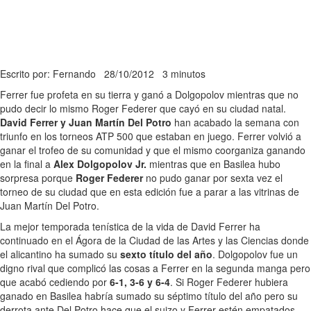
Escrito por: Fernando
28/10/2012
3 minutos
Ferrer fue profeta en su tierra y ganó a Dolgopolov mientras que no
pudo decir lo mismo Roger Federer que cayó en su ciudad natal.
David Ferrer y Juan Martín Del Potro
han acabado la semana con
triunfo en los torneos ATP 500 que estaban en juego. Ferrer volvió a
ganar el trofeo de su comunidad y que el mismo coorganiza ganando
en la final a
Alex Dolgopolov Jr.
mientras que en Basilea hubo
sorpresa porque
Roger Federer
no pudo ganar por sexta vez el
torneo de su ciudad que en esta edición fue a parar a las vitrinas de
Juan Martín Del Potro.
La mejor temporada tenística de la vida de David Ferrer ha
continuado en el Ágora de la Ciudad de las Artes y las Ciencias donde
el alicantino ha sumado su
sexto título del año
. Dolgopolov fue un
digno rival que complicó las cosas a Ferrer en la segunda manga pero
que acabó cediendo por
6-1, 3-6 y 6-4
. Si Roger Federer hubiera
ganado en Basilea habría sumado su séptimo título del año pero su
derrota ante Del Potro hace que el suizo y Ferrer estén empatados