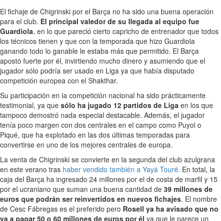
El fichaje de Chigrinski por el Barça no ha sido una buena operación
para el club.
El principal valedor de su llegada al equipo fue
Guardiola
, en lo que pareció cierto capricho de entrenador que todos
los técnicos tienen y que con la temporada que hizo Guardiola
ganando todo lo ganable le estaba más que permitido. El Barça
apostó fuerte por él, invirtiendo mucho dinero y asumiendo que el
jugador sólo podría ser usado en Liga ya que había disputado
competición europea con el Shakthar.
Su participación en la competición nacional ha sido prácticamente
testimonial, ya que
sólo ha jugado 12 partidos de Liga
en los que
tampoco demostró nada especial destacable. Además, el jugador
tenía poco margen con dos centrales en el campo como Puyol o
Piqué, que ha explotado en las dos últimas temporadas para
convertirse en uno de los mejores centrales de europa.
La venta de Chigrinski se convierte en la segunda del club azulgrana
en este verano tras
haber vendido también a Yayá Touré
. En total, la
caja del Barça ha ingresado 24 millones por el de costa de marfil y 15
por el ucraniano que suman una buena cantidad de
39 millones de
euros que podrán ser reinvertidos en nuevos fichajes
. El nombre
de Cesc Fábregas es el preferido pero
Rosell ya ha avisado que no
va a pagar 50 o 60 millones de euros por él
ya que le parece un