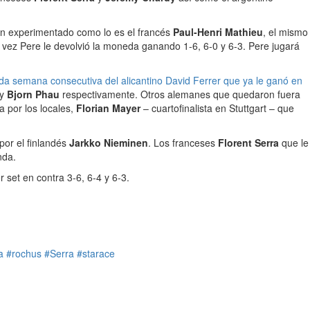
 un experimentado como lo es el francés
Paul-Henri Mathieu
, el mismo
 vez Pere le devolvió la moneda ganando 1-6, 6-0 y 6-3. Pere jugará
da semana consecutiva del alicantino David Ferrer que ya le ganó en
y
Bjorn Phau
respectivamente. Otros alemanes que quedaron fuera
a por los locales,
Florian Mayer
– cuartofinalista en Stuttgart – que
por el finlandés
Jarkko Nieminen
. Los franceses
Florent Serra
que le
nda.
 set en contra 3-6, 6-4 y 6-3.
a
#rochus
#Serra
#starace