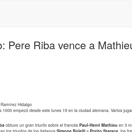
 Pere Riba vence a Mathie
 Ramírez Hidalgo
rs 1000 empezó desde este lunes 19 en la ciudad alemana. Varios jug
iba
obtuvo un gran triunfo sobre el francés
Paul-Henri Mathieu
en 3 m
n los triunfos de los italianos
Simone Bolelli
y
Potito Starace
, los f