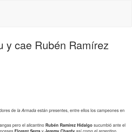
u y cae Rubén Ramírez
adores de
la Armada
están presentes, entre ellos los campeones en
angas pero el alicantino
Rubén Ramírez Hidalgo
sucumbió ante el
ranceses
Florent Serra
y
Jeremy Chardy
así como el argentino