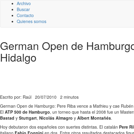
Archivo
Buscar
Contacto
Quienes somos
German Open de Hamburgo:
Hidalgo
Escrito por: Raúl
20/07/2010
2 minutos
German Open de Hamburgo: Pere Riba vence a Mathieu y cae Rubén
El
ATP 500 de Hamburgo
, un torneo que hasta el 2008 fue un Maste
Bastad
y
Stuttgart
,
Nicolás Almagro
y
Albert Montañés
.
Hoy debutaron dos españoles con suertes distintas. El catalán
Pere R
italiano
Fabio Fognini
en dos. Entre otros resultados destacados figura