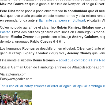
Máximo Gonzalez
que le ganó al finalista de Newport, el belga
Olive
Pere Riba
viene poco a poco encontrando
la continuidad que él nec
rival que tuvo el año pasado en este mismo torneo y esta misma ronda.
en segunda ronda ante el
flamante campeón en Stuttgart
, el catalán 
Quien no pudo ganar fue el alicantino
Rubén Ramírez Hidalgo
que ca
Bastad
. Otros dos italianos ganaron este lunes en Hamburgo:
Simone 
fueron
Mischa Zverev
que perdió con el kazajo
Andrey Golubev
, al
derrotó al uruguayo
Pablo Cuevas
6-4 6-1.
Los hermanos
Rochus
se despidieron en el debut. Oliver cayó ante e
ganó al kazajo
Evgeny Korolev
7-6(7) 6-3 y
Jeremy Chardy
que venc
Finalmente el uzbeko
Denis Istomin
–
aquel que complicó a Rafa Na
Siga el German Open de Hamburgo a través de Altaspulsaciones.com
Via|atptennis.com
Foto|www.goalzz.com
Tenis
#bolelli
#Chardy
#cuevas
#Ferrer
#Fognini
#Hajek
#Hamburgo
#