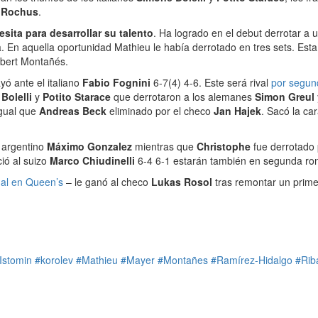
r Rochus
.
esita para desarrollar su talento
. Ha logrado en el debut derrotar a
 En aquella oportunidad Mathieu le había derrotado en tres sets. Esta
Albert Montañés.
yó ante el italiano
Fabio Fognini
6-7(4) 4-6. Este será rival
por segun
Bolelli
y
Potito Starace
que derrotaron a los alemanes
Simon Greul
 igual que
Andreas Beck
eliminado por el checo
Jan Hajek
. Sacó la car
l argentino
Máximo Gonzalez
mientras que
Christophe
fue derrotado 
ió al suizo
Marco Chiudinelli
6-4 6-1 estarán también en segunda ro
dal en Queen’s
– le ganó al checo
Lukas Rosol
tras remontar un primer
Istomin
#korolev
#Mathieu
#Mayer
#Montañes
#Ramírez-Hidalgo
#Rib