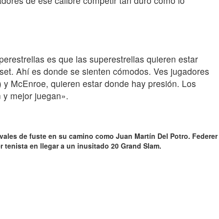
adores de ese calibre competir tan duro como lo
perestrellas es que las superestrellas quieren estar
nto set. Ahí es donde se sienten cómodos. Ves jugadores
 y McEnroe, quieren estar donde hay presión. Los
 y mejor juegan».
ivales de fuste en su camino como Juan Martín Del Potro. Federer
r tenista en llegar a un inusitado 20 Grand Slam.