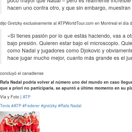
poco mayor que Nadal – pero es realmente increíble 
hacen uno contra otro, y que sin embargo, muestran 
dijo Gretzky exclusivamente al ATPWorldTour.com en Montreal el día 
«Si tienes pasión por lo que estás haciendo, vas a otr
bajo presión. Quieren estar bajo el microscopio. Quie
como Nadal y jugadores como Djokovic y obviamente 
hace jugar mucho mejor, cuanto más grande es el jue
concluyó el canadiense
Rafa Nadal podría volver al número uno del mundo en caso llegue
que a priori no participaría, se apuntó a último momento en su pl
Vía y Foto |
ATP
Tenis
#ATP
#Federer
#gretzky
#Rafa Nadal