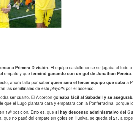
censo a Primera División
. El equipo castellonense se jugaba el todo o
a el empate y que
terminó ganando con un gol de Jonathan Pereira
.
recto, ahora falta por saber
quien será el tercer equipo que suba
a Pr
án las semifinales de este
playoffs
por el ascenso.
podía ser cuarto. El Alcorcón g
oleaba fácil al Sabadell y se asegurab
de que el Lugo plantara cara y empatara con la Ponferradina, porque l
en 19º posición. Esto es, que
si hay descenso administrativo del G
ca, que no pasó del empate sin goles en Huelva, se queda el 21, a exp