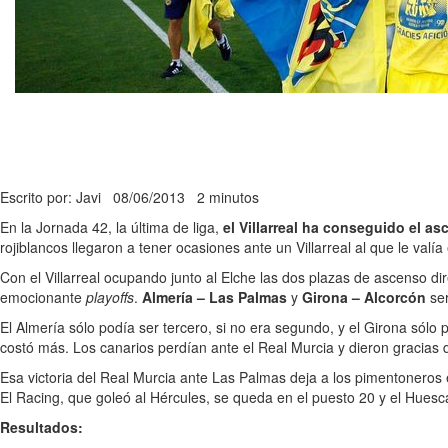
Escrito por: Javi
08/06/2013
2 minutos
En la Jornada 42, la última de liga,
el Villarreal ha conseguido el as
rojiblancos llegaron a tener ocasiones ante un Villarreal al que le valí
Con el Villarreal ocupando junto al Elche las dos plazas de ascenso di
emocionante
playoffs
.
Almería – Las Palmas
y
Girona – Alcorcón
ser
El Almería sólo podía ser tercero, si no era segundo, y el Girona sólo 
costó más. Los canarios perdían ante el Real Murcia y dieron gracias 
Esa victoria del Real Murcia ante Las Palmas deja a los pimentoneros 
El Racing, que goleó al Hércules, se queda en el puesto 20 y el Hues
Resultados: