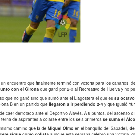
un encuentro que finalmente terminó con victoria para los canarios, de
junto con el Girona
que ganó por 2-0 al Recreativo de Huelva y no p
 eso que no ganó sino que sumó ante el Llagostera el que es
su octavo
elona B en un partido que
llegaron a ir perdiendo 2-4
y que igualó Yur
 de caer derrotado ante el Deportivo Alavés. A 8 puntos, del ascenso di
 terna de aspirantes a colarse entre los seis primeros
se suma el Alc
el mismo camino que la de
Miquel Olmo
en el banquillo del Sabadell,
de
cete sigue como colista
aunque esta semana celebró una victoria, g