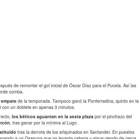
spués de remontar el gol inicial de Óscar Díaz para el Pucela. Así las
ierde comba.
 empate
de la temporada. Tampoco ganó la Ponferradina, quinto en la
i con un doblete en apenas 3 minutos.
recto,
los béticos aguantan en la sexta plaza
por el pinchazo del
orcón
, tras ganar por la mínima al Lugo.
stituido
tras la derrota de los arlquinados en Santander. En puestos
anando a un Osasuna que no levanta cabeza y sigue viendo de cerca