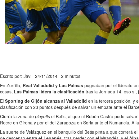
Escrito por: Javi
24/11/2014
2 minutos
En Zorrilla,
Real Valladolid y Las Palmas
pugnaban por el liderato en 
cosas,
Las Palmas lidera la clasificación
tras la Jornada 14, eso sí,
El
Sporting de Gijón alcanza al Valladolid
en la tercera posición, y
clasificación con 23 puntos después de salvar un empate ante el Barc
Cierra la zona de
playoffs
el Betis, al que ni Rubén Castro pudo salvar
Recre en Girona y por el del Zaragoza en Soria ante el Numancia. A la
La suerte de Velázquez en el banquillo del Betis pinta a que correrá 
de descenso
entra el Leganés
, tras perder con el Mirandés, y el
Alba