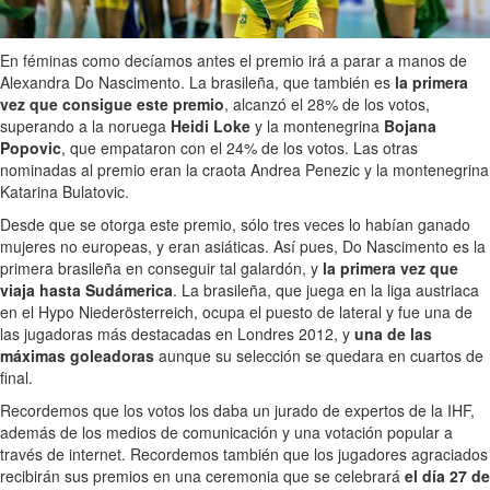
En féminas como decíamos antes el premio irá a parar a manos de
Alexandra Do Nascimento. La brasileña, que también es
la primera
vez que consigue este premio
, alcanzó el 28% de los votos,
superando a la noruega
Heidi Loke
y la montenegrina
Bojana
Popovic
, que empataron con el 24% de los votos. Las otras
nominadas al premio eran la craota Andrea Penezic y la montenegrina
Katarina Bulatovic.
Desde que se otorga este premio, sólo tres veces lo habían ganado
mujeres no europeas, y eran asiáticas. Así pues, Do Nascimento es la
primera brasileña en conseguir tal galardón, y
la primera vez que
viaja hasta Sudámerica
. La brasileña, que juega en la liga austriaca
en el Hypo Niederösterreich, ocupa el puesto de lateral y fue una de
las jugadoras más destacadas en Londres 2012, y
una de las
máximas goleadoras
aunque su selección se quedara en cuartos de
final.
Recordemos que los votos los daba un jurado de expertos de la IHF,
además de los medios de comunicación y una votación popular a
través de internet. Recordemos también que los jugadores agraciados
recibirán sus premios en una ceremonia que se celebrará
el día 27 de