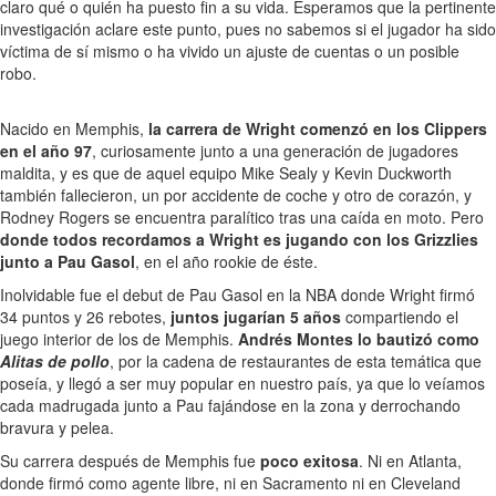
claro qué o quién ha puesto fin a su vida. Esperamos que la pertinente
investigación aclare este punto, pues no sabemos si el jugador ha sido
víctima de sí mismo o ha vivido un ajuste de cuentas o un posible
robo.
Nacido en Memphis,
la carrera de Wright comenzó en los Clippers
en el año 97
, curiosamente junto a una generación de jugadores
maldita, y es que de aquel equipo Mike Sealy y Kevin Duckworth
también fallecieron, un por accidente de coche y otro de corazón, y
Rodney Rogers se encuentra paralítico tras una caída en moto. Pero
donde todos recordamos a Wright es jugando con los Grizzlies
junto a Pau Gasol
, en el año rookie de éste.
Inolvidable fue el debut de Pau Gasol en la NBA donde Wright firmó
34 puntos y 26 rebotes,
juntos jugarían 5 años
compartiendo el
juego interior de los de Memphis.
Andrés Montes lo bautizó como
Alitas de pollo
, por la cadena de restaurantes de esta temática que
poseía, y llegó a ser muy popular en nuestro país, ya que lo veíamos
cada madrugada junto a Pau fajándose en la zona y derrochando
bravura y pelea.
Su carrera después de Memphis fue
poco exitosa
. Ni en Atlanta,
donde firmó como agente libre, ni en Sacramento ni en Cleveland