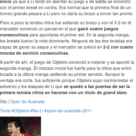
inicio
ya que a Li tardó en asentar su juego y de salida se encontró
con el primer
break
en contra. Era normal que la primera final de un
torneo grande pesara a Li pero no daría su brazo a torcer tan pronto.
Poco a poco la tenista china fue soltando su brazo y con el 3-2 en el
marcador comenzó un parcial en el que
ganó cuatro juegos
consecutivos
para apuntarse el primer set. En la segunda manga,
los
breaks
fueron la nota dominante. Ninguna de las dos tenistas era
capaz de ganar su saque y el marcador se colocó en
2-2 con cuatro
roturas de servicio consecutivas.
A partir de ahí, el juego de Clijsters comenzó a mejorar y se apuntó la
segunda manga. El mazazo moral fue fuerte para la china que entró
tocada a la última manga cediendo su primer servicio. Aunque la
ventaja era corta, fue suficiente porque Clijsters supo contrarrestar el
esfuerzo y los ataques de Li que
se quedó a las puertas de ser la
primera tenista china en hacerse con un título de
grand slam
.
Vía |
Open de Australia
Tenis
#Clijsters
#Na-Li
#open-de-australia-2011