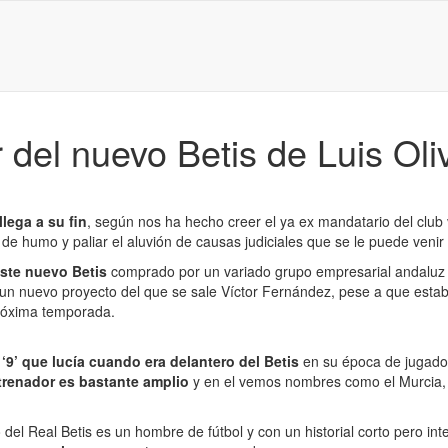
del nuevo Betis de Luis Oli
llega a su fin
, según nos ha hecho creer el ya ex mandatario del club 
de humo y paliar el aluvión de causas judiciales que se le puede venir
este nuevo Betis
comprado por un variado grupo empresarial andaluz
icia un nuevo proyecto del que se sale Víctor Fernández, pese a que es
próxima temporada.
 ‘9’ que lucía cuando era delantero del Betis
en su época de jugador
trenador es bastante amplio
y en el vemos nombres como el Murcia, el 
del Real Betis es un hombre de fútbol y con un historial corto pero in