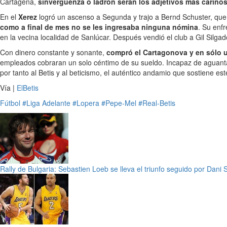
Cartagena,
sinvergüenza o ladrón serán los adjetivos más cariño
En el
Xerez
logró un ascenso a Segunda y trajo a Bernd Schuster, que 
como a final de mes no se les ingresaba ninguna nómina
. Su enf
en la vecina localidad de Sanlúcar. Después vendió el club a Gil Silg
Con dinero constante y sonante,
compró el Cartagonova y en sólo u
empleados cobraran un solo céntimo de su sueldo. Incapaz de aguanta
por tanto al Betis y al beticismo, el auténtico andamio que sostiene est
Vía |
ElBetis
Fútbol
#Liga Adelante
#Lopera
#Pepe-Mel
#Real-Betis
Rally de Bulgaria: Sebastien Loeb se lleva el triunfo seguido por Dani 