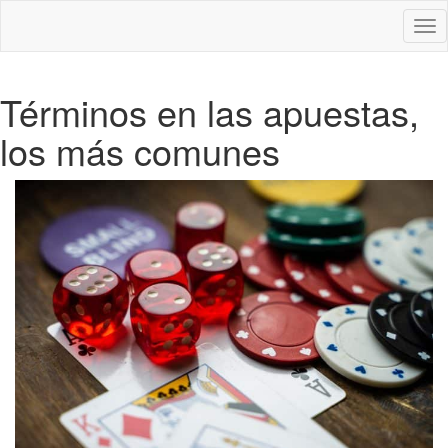
Des
nav
Términos en las apuestas,
los más comunes