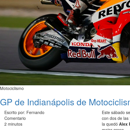
Motociclismo
GP de Indianápolis de Motocicli
Escrito por: Fernando
Este sábado se 
Comentario
con dos de las
2 minutos
la quedó
Alex 
mejor crono.