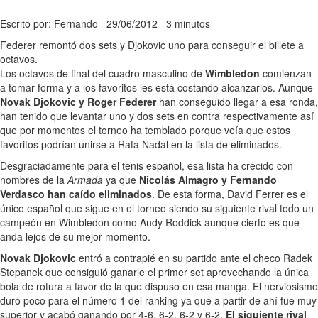
Escrito por: Fernando
29/06/2012
3 minutos
Federer remontó dos sets y Djokovic uno para conseguir el billete a
octavos.
Los octavos de final del cuadro masculino de
Wimbledon
comienzan
a tomar forma y a los favoritos les está costando alcanzarlos. Aunque
Novak Djokovic y Roger Federer
han conseguido llegar a esa ronda,
han tenido que levantar uno y dos sets en contra respectivamente así
que por momentos el torneo ha temblado porque veía que estos
favoritos podrían unirse a Rafa Nadal en la lista de eliminados.
Desgraciadamente para el tenis español, esa lista ha crecido con
nombres de la
Armada
ya que
Nicolás Almagro y Fernando
Verdasco han caído eliminados
. De esta forma, David Ferrer es el
único español que sigue en el torneo siendo su siguiente rival todo un
campeón en Wimbledon como Andy Roddick aunque cierto es que
anda lejos de su mejor momento.
Novak Djokovic
entró a contrapié en su partido ante el checo Radek
Stepanek que consiguió ganarle el primer set aprovechando la única
bola de rotura a favor de la que dispuso en esa manga. El nerviosismo
duró poco para el número 1 del ranking ya que a partir de ahí fue muy
superior y acabó ganando por 4-6, 6-2, 6-2 y 6-2.
El siguiente rival