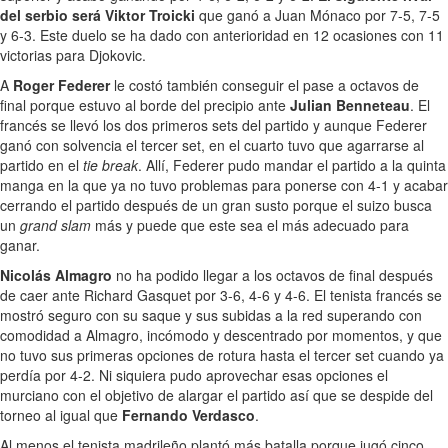
del serbio será Viktor Troicki
que ganó a Juan Mónaco por 7-5, 7-5
y 6-3. Este duelo se ha dado con anterioridad en 12 ocasiones con 11
victorias para Djokovic.
A
Roger Federer
le costó también conseguir el pase a octavos de
final porque estuvo al borde del precipio ante
Julian Benneteau
. El
francés se llevó los dos primeros sets del partido y aunque Federer
ganó con solvencia el tercer set, en el cuarto tuvo que agarrarse al
partido en el
tie break
. Allí, Federer pudo mandar el partido a la quinta
manga en la que ya no tuvo problemas para ponerse con 4-1 y acabar
cerrando el partido después de un gran susto porque el suizo busca
un
grand slam
más y puede que este sea el más adecuado para
ganar.
Nicolás Almagro
no ha podido llegar a los octavos de final después
de caer ante Richard Gasquet por 3-6, 4-6 y 4-6. El tenista francés se
mostró seguro con su saque y sus subidas a la red superando con
comodidad a Almagro, incómodo y descentrado por momentos, y que
no tuvo sus primeras opciones de rotura hasta el tercer set cuando ya
perdía por 4-2. Ni siquiera pudo aprovechar esas opciones el
murciano con el objetivo de alargar el partido así que se despide del
torneo al igual que
Fernando Verdasco
.
Al menos el tenista madrileño plantó más batalla porque jugó cinco