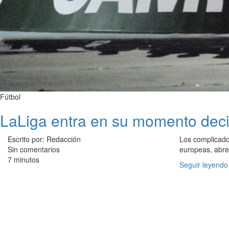
Fútbol
LaLiga entra en su momento deci
Escrito por: Redacción
Los complicados
Sin comentarios
europeas, abre
7 minutos
Seguir leyendo