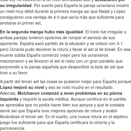
su irregularidad
. Por suerte para España la pareja ucraniana mostró
un nivel muy débil durante la primera manga así que Nadal y López
consiguieron una ventaja de 4-0 que sería más que suficiente para
anotarse el primer set.
En la segunda manga hubo más igualdad
. El inicio fue irregular y
ambas parejas tuvieron opciones de romper el servicio de sus
oponente. España sacó partido de la situación y se colocó con 3-1
pero Ucrania pudo devolver la rotura y llevar el set al
tie break
. En esa
muerte súbita España comenzó mejor pero los ucranianos
reaccionaron y se llevaron el set al resto con un gran paralelo que
sorprendió a la pareja española que desperdició la bola de set que
tuvo a su favor.
A partir del tercer set las cosas se pusieron mejor para España porque
López mejoró su nivel
y eso se notó mucho en el resultado.
Además,
Molchanov comenzó a tener problemas en su pierna
izquierda
y requirió la ayuda médica. Aunque continuó en el partido
se apreciaba que no podía hacer bien sus apoyos y que le costaba
servir así que España tuvo mejores opciones de rotura y acabó
llevándose el tercer set. En el cuarto, una nueva rotura en el séptimo
juego fue suficiente para que España certificara la victoria y la
permanencia.