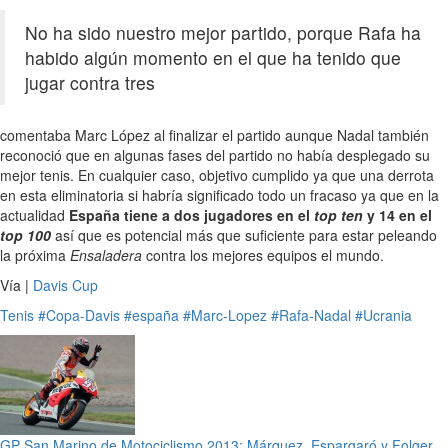
No ha sido nuestro mejor partido, porque Rafa ha
habido algún momento en el que ha tenido que
jugar contra tres
comentaba Marc López al finalizar el partido aunque Nadal también
reconoció que en algunas fases del partido no había desplegado su
mejor tenis. En cualquier caso, objetivo cumplido ya que una derrota
en esta eliminatoria si habría significado todo un fracaso ya que en la
actualidad
España tiene a dos jugadores en el
top ten
y 14 en el
top 100
así que es potencial más que suficiente para estar peleando
la próxima
Ensaladera
contra los mejores equipos el mundo.
Vía |
Davis Cup
Tenis
#Copa-Davis
#españa
#Marc-Lopez
#Rafa-Nadal
#Ucrania
GP San Marino de Motociclismo 2013: Márquez, Espargaró y Folger