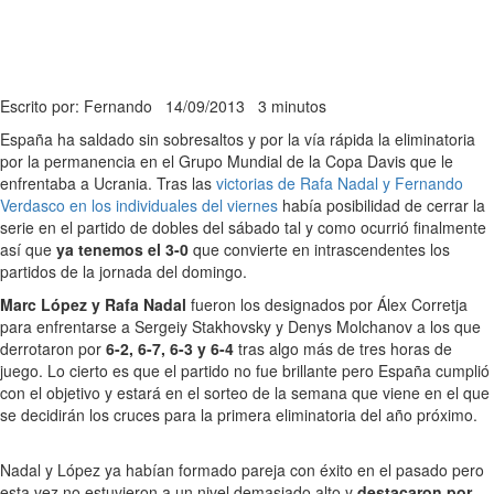
Escrito por: Fernando
14/09/2013
3 minutos
España ha saldado sin sobresaltos y por la vía rápida la eliminatoria
por la permanencia en el Grupo Mundial de la Copa Davis que le
enfrentaba a Ucrania. Tras las
victorias de Rafa Nadal y Fernando
Verdasco en los individuales del viernes
había posibilidad de cerrar la
serie en el partido de dobles del sábado tal y como ocurrió finalmente
así que
ya tenemos el 3-0
que convierte en intrascendentes los
partidos de la jornada del domingo.
Marc López y Rafa Nadal
fueron los designados por Álex Corretja
para enfrentarse a Sergeiy Stakhovsky y Denys Molchanov a los que
derrotaron por
6-2, 6-7, 6-3 y 6-4
tras algo más de tres horas de
juego. Lo cierto es que el partido no fue brillante pero España cumplió
con el objetivo y estará en el sorteo de la semana que viene en el que
se decidirán los cruces para la primera eliminatoria del año próximo.
Nadal y López ya habían formado pareja con éxito en el pasado pero
esta vez no estuvieron a un nivel demasiado alto y
destacaron por