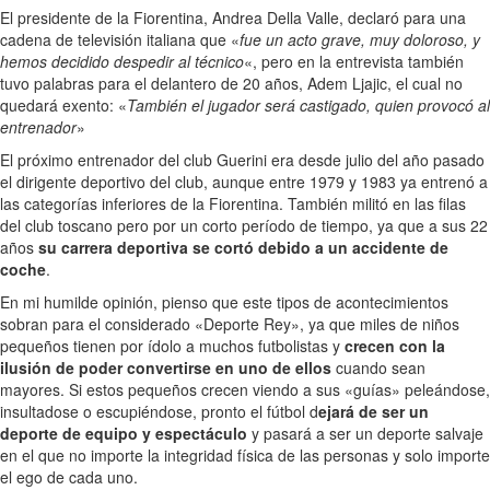
El presidente de la Fiorentina, Andrea Della Valle, declaró para una
cadena de televisión italiana que «
fue un acto grave, muy doloroso, y
hemos decidido despedir al técnico
«, pero en la entrevista también
tuvo palabras para el delantero de 20 años, Adem Ljajic, el cual no
quedará exento: «
También el jugador será castigado, quien provocó al
entrenador
»
El próximo entrenador del club Guerini era desde julio del año pasado
el dirigente deportivo del club, aunque entre 1979 y 1983 ya entrenó a
las categorías inferiores de la Fiorentina. También militó en las filas
del club toscano pero por un corto período de tiempo, ya que a sus 22
años
su carrera deportiva se cortó debido a un accidente de
coche
.
En mi humilde opinión, pienso que este tipos de acontecimientos
sobran para el considerado «Deporte Rey», ya que miles de niños
pequeños tienen por ídolo a muchos futbolistas y
crecen con la
ilusión de poder convertirse en uno de ellos
cuando sean
mayores. Si estos pequeños crecen viendo a sus «guías» peleándose,
insultadose o escupiéndose, pronto el fútbol d
ejará de ser un
deporte de equipo y espectáculo
y pasará a ser un deporte salvaje
en el que no importe la integridad física de las personas y solo importe
el ego de cada uno.