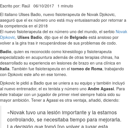
Escrito por: Raúl
06/10/2017
1 minuto
El italiano Ulises Badio, nuevo fisioterapeuta de Novak Djokovic,
aseguró que el ex número uno está muy entusiasmado por retornar a
la competencia en el 2018
El nuevo fisioterapeuta del ex número uno del mundo, el serbio
Novak
Djokovic
,
Ulises Badio
, dijo que el de
Belgrado
está ansioso por
volver a la gira tras ir recuperándose de sus problemas de codo.
Badio
, quien es reconocido como kinesiólogo y fisioterapeuta
especializado en acupuntura además de otras terapias chinas, ha
desarrollado su experiencia en lesiones de brazo en una clínica en
Italia
. También fue fisioterapeuta en el
torneo de Roma
, trabajando
con Djokovic este año en ese torneo.
Djokovic le pidió a Badio que se uniera a su equipo y también incluyó
al nuevo entrenador, el ex tenista y número uno
Andre Agassi
. Para
éste trabajar con un jugador de primer nivel siempre había sido su
mayor ambición. Tener a Agassi es otra ventaja, añadió, diciendo:
«Novak tuvo una lesión importante y la estamos
controlando, se necesitaba tiempo para mejorarla.
La decisión que tomó [no volver a jugar esta