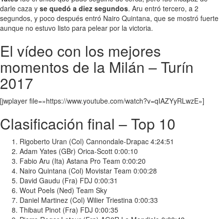
darle caza y
se quedó a diez segundos
. Aru entró tercero, a 2
segundos, y poco después entró Nairo Quintana, que se mostró fuerte
aunque no estuvo listo para pelear por la victoria.
El vídeo con los mejores
momentos de la Milán – Turín
2017
[jwplayer file=»https://www.youtube.com/watch?v=qIAZYyRLwzE»]
Clasificación final – Top 10
Rigoberto Uran (Col) Cannondale-Drapac 4:24:51
Adam Yates (GBr) Orica-Scott 0:00:10
Fabio Aru (Ita) Astana Pro Team 0:00:20
Nairo Quintana (Col) Movistar Team 0:00:28
David Gaudu (Fra) FDJ 0:00:31
Wout Poels (Ned) Team Sky
Daniel Martinez (Col) Wilier Triestina 0:00:33
Thibaut Pinot (Fra) FDJ 0:00:35