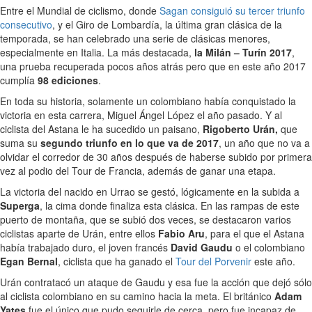
Entre el Mundial de ciclismo, donde
Sagan consiguió su tercer triunfo
consecutivo
, y el Giro de Lombardía, la última gran clásica de la
temporada, se han celebrado una serie de clásicas menores,
especialmente en Italia. La más destacada,
la Milán – Turín 2017
,
una prueba recuperada pocos años atrás pero que en este año 2017
cumplía
98 ediciones
.
En toda su historia, solamente un colombiano había conquistado la
victoria en esta carrera, Miguel Ángel López el año pasado. Y al
ciclista del Astana le ha sucedido un paisano,
Rigoberto Urán,
que
suma su
segundo triunfo en lo que va de 2017
, un año que no va a
olvidar el corredor de 30 años después de haberse subido por primera
vez al podio del Tour de Francia, además de ganar una etapa.
La victoria del nacido en Urrao se gestó, lógicamente en la subida a
Superga
, la cima donde finaliza esta clásica. En las rampas de este
puerto de montaña, que se subió dos veces, se destacaron varios
ciclistas aparte de Urán, entre ellos
Fabio Aru
, para el que el Astana
había trabajado duro, el joven francés
David Gaudu
o el colombiano
Egan Bernal
, ciclista que ha ganado el
Tour del Porvenir
este año.
Urán contratacó un ataque de Gaudu y esa fue la acción que dejó sólo
al ciclista colombiano en su camino hacia la meta. El británico
Adam
Yates
fue el único que pudo seguirle de cerca, pero fue incapaz de