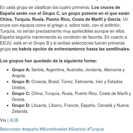
En cada grupo se clasifican los cuatro primeros.
Los cruces de
España serán con el Grupo C, un grupo potente en el que están
China, Turquía, Rusia, Puerto Rico, Costa de Marfil y Grecia
. Un
cruce con equipos como el griego o, sobre todo, con el anfitrión,
Turquía, no serían precisamente muy apetecibles aunque en ellos
España seguiría manteniendo su condición de favorita. En cuanto a
EEUU, está en el Grupo B y si ambas selecciones fueran primeras
grupo
no habría opción de enfrentamiento hasta las semifinales.
Los grupos han quedado de la siguiente forma:
Grupo A:
Serbia, Argentina, Australia, Jordania, Alemania y
Angola.
Grupo B:
Croacia, Brasil, Túnez, Eslovenia, Irán y Estados
Unidos.
Grupo C:
China, Turquía, Rusia, Puerto Rico, Costa de Marfil y
Grecia.
Grupo D:
Lituania, Líbano, Francia, España, Canadá y Nueva
Zelanda.
Vía |
ACB
Baloncesto
#españa
#Mundobasket
#Scariolo
#Turquia