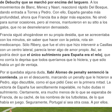
de Debuchy que se marchó por encima del larguero
. A los
movimientos de Blanc, Menez y Nasri, reaccionó rápido Del Bosque,
dando entrada a Torres y Pedro. Con ello, España ganaba más
profundidad, ahora que Francia iba a dejar más espacios. No sirvió
para sumar ocasiones, pero al menos, mantuvieron en su sitio a los
galos, que no se desmelenaron demasiado.
Francia siguió ahogándose en su propia desidia, que se acrecentaba
con los minutos, sin saber que hacer con la pelota, rota sin
mediocampo. Sólo Ribery, que fue el otro que hizo intervenir a Casillas
con un centro lateral, parecía tener algo de amor propio. Así, se
podría decir que
el único sufrimiento para España era el reloj
, que
no corría lo deprisa que todos queríamos que lo hiciera, y que sólo
había un gol de ventaja.
Por si quedaba alguna duda,
Xabi Alonso de penalty sentenció la
contienda
, ya en el descuento, marcando un penalty que le hicieron a
Pedro, algo discutible, como el que pidió Cesc en la primera mitad. La
victoria de España fue sencillamente inapelable, no hubo dudas ni
sufrimiento. Ciertamente, era mucho menos de lo que se esperaba de
Francia, de su caché, de los nombres de los futbolistas, de lo que
había en juego. Seguramente, Portugal sí sea otra cosa. A por ellos.