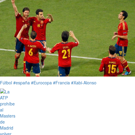
Fútbol
#españa
#Eurocopa
#Francia
#Xabi-Alonso