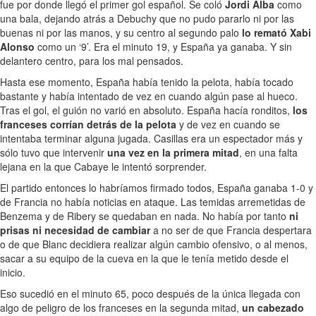
fue por donde llegó el primer gol español. Se coló
Jordi Alba
como
una bala, dejando atrás a Debuchy que no pudo pararlo ni por las
buenas ni por las manos, y su centro al segundo palo
lo remató Xabi
Alonso
como un ‘9’. Era el minuto 19, y España ya ganaba. Y sin
delantero centro, para los mal pensados.
Hasta ese momento, España había tenido la pelota, había tocado
bastante y había intentado de vez en cuando algún pase al hueco.
Tras el gol, el guión no varió en absoluto. España hacía ronditos,
los
franceses corrían detrás de la pelota
y de vez en cuando se
intentaba terminar alguna jugada. Casillas era un espectador más y
sólo tuvo que intervenir
una vez en la primera mitad
, en una falta
lejana en la que Cabaye le intentó sorprender.
El partido entonces lo habríamos firmado todos, España ganaba 1-0 y
de Francia no había noticias en ataque. Las temidas arremetidas de
Benzema y de Ribery se quedaban en nada. No había por tanto
ni
prisas ni necesidad de cambiar
a no ser de que Francia despertara
o de que Blanc decidiera realizar algún cambio ofensivo, o al menos,
sacar a su equipo de la cueva en la que le tenía metido desde el
inicio.
Eso sucedió en el minuto 65, poco después de la única llegada con
algo de peligro de los franceses en la segunda mitad,
un cabezado