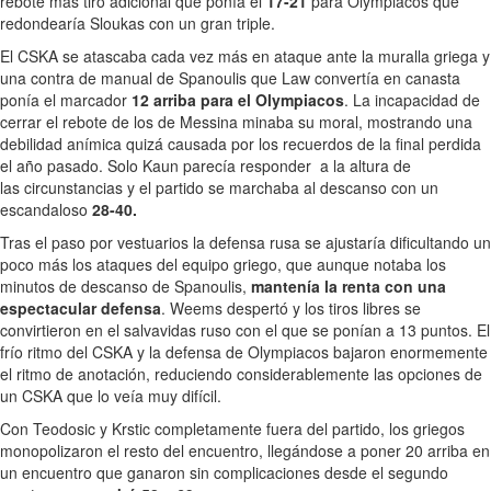
rebote más tiro adicional que ponía el
17-21
para Olympiacos que
redondearía Sloukas con un gran triple.
El CSKA se atascaba cada vez más en ataque ante la muralla griega y
una contra de manual de Spanoulis que Law convertía en canasta
ponía el marcador
12 arriba para el Olympiacos
. La incapacidad de
cerrar el rebote de los de Messina minaba su moral, mostrando una
debilidad anímica quizá causada por los recuerdos de la final perdida
el año pasado. Solo Kaun parecía responder a la altura de
las circunstancias y el partido se marchaba al descanso con un
escandaloso
28-40.
Tras el paso por vestuarios la defensa rusa se ajustaría dificultando un
poco más los ataques del equipo griego, que aunque notaba los
minutos de descanso de Spanoulis,
mantenía la renta con una
espectacular defensa
. Weems despertó y los tiros libres se
convirtieron en el salvavidas ruso con el que se ponían a 13 puntos. El
frío ritmo del CSKA y la defensa de Olympiacos bajaron enormemente
el ritmo de anotación, reduciendo considerablemente las opciones de
un CSKA que lo veía muy difícil.
Con Teodosic y Krstic completamente fuera del partido, los griegos
monopolizaron el resto del encuentro, llegándose a poner 20 arriba en
un encuentro que ganaron sin complicaciones desde el segundo