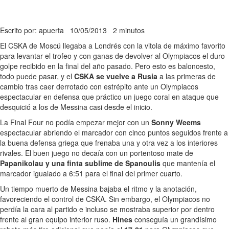
Escrito por: apuerta
10/05/2013
2 minutos
El CSKA de Moscú llegaba a Londrés con la vitola de máximo favorito
para levantar el trofeo y con ganas de devolver al Olympiacos el duro
golpe recibido en la final del año pasado. Pero esto es baloncesto,
todo puede pasar, y el
CSKA se vuelve a Rusia
a las primeras de
cambio tras caer derrotado con estrépito ante un Olympiacos
espectacular en defensa que práctico un juego coral en ataque que
desquició a los de Messina casi desde el inicio.
La Final Four no podía empezar mejor con un
Sonny Weems
espectacular abriendo el marcador con cinco puntos seguidos frente a
la buena defensa griega que frenaba una y otra vez a los interiores
rivales. El buen juego no decaía con un portentoso mate de
Papanikolau y una finta sublime de Spanoulis
que mantenía el
marcador igualado a 6:51 para el final del primer cuarto.
Un tiempo muerto de Messina bajaba el ritmo y la anotación,
favoreciendo el control de CSKA. Sin embargo, el Olympiacos no
perdía la cara al partido e incluso se mostraba superior por dentro
frente al gran equipo interior ruso.
Hines
conseguía un grandísimo