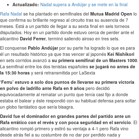
Actualizado:
Nadal supera a Andújar y se mete en la final
Rafa Nadal
se ha plantado en semifinales del
Mutua Madrid Open
lo
que confirma su brillante regreso al circuito tras su ausencia de 7
meses. Está a un partido de llegar a su sexta final en seis torneos
disputados. Hoy en un partido donde estuvo cerca de perder ante el
alicantino
David Ferrer
, terminó saliendo airoso en tres sets.
El conquense
Pablo Andújar
por su parte ha logrado lo que es para
él un resultado histórico ya que tras vencer al japonés
Kei Nishikori
en sets corridos avanzó a
su primera semifinal de un Masters 1000
.
La semifinal entre los dos tenistas españoles
se jugará no antes de
la 15:30 horas
y será retransmitida por LaSexta
‘Ferru’ estuvo a solo dos puntos de llevarse su primera victoria
en polvo de ladrillo ante Rafa en 9 años
pero decidió
equivocadamente al rematar un punto que tenía casi fijo a donde
estaba el balear y éste respondió con su habitual defensa para soltar
un globo fantástico que sería bisagra.
David fue el dominador en grandes partes del partido ante un
Rafa errático con el revés y con poca seguridad en el servicio
. El
alicantino rompió primero y estiró su ventaja a 4-1 pero Rafa vino
desde atrás fiel a su costumbre de no dar por perdido nada y