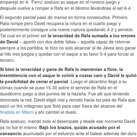
emparejó en 4. ‘Ferru’ sostuvo su saque en el noveno juego y
después vuelve a romper a Rafa en el décimo llevándose el set 6-4.
El segundo parcial pasó de manos en forma consecutiva. Primero
Rafa rompe pero David recupera la rotura en el cuarto juego y
posteriormente consigue una nueva ruptura quedando 4-2 y servicio.
Tal cual en el primer set
la tenacidad de Rafa sumada a los errores
de David
– aportó con dos doble faltas – aquella capaz de retornar
siempre a los partidos, le hizo no solo alcanzar al de Jávea sino ganar
al hilo tres juegos y quedar con el saque a su favor 5-4 para forzar al
tercero.
Si bien la tenacidad y garra de Rafa lo mantenían a flote, la
intermitencia con el saque le volvió a costar caro y David le quitó
la posibilidad de cerrar el parcial
. Luego el alicantino llegó a su
clímax cuando se puso 15-30 sobre el servicio de Rafa en el
duodécimo juego a dos puntos de la hazaña. Fue allí que teniendo
dominada la red, David eligió mal y remató hacia los pies de Rafa que
sacó un tiro milagroso que flotó para caer fuera del alcance del
finalista en Miami
y ahí cambió el duelo.
Rafa sostuvo, mandó todo al desempate y desde ese momento David
ya no fue el mismo.
Bajó los brazos, quizás acusado por el
cansancio
acumulado por el esfuerzo ante el balear además del duro