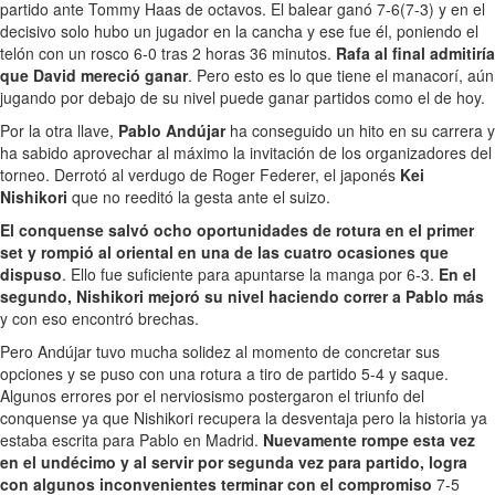
partido ante Tommy Haas de octavos. El balear ganó 7-6(7-3) y en el
decisivo solo hubo un jugador en la cancha y ese fue él, poniendo el
telón con un rosco 6-0 tras 2 horas 36 minutos.
Rafa al final admitiría
que David mereció ganar
. Pero esto es lo que tiene el manacorí, aún
jugando por debajo de su nivel puede ganar partidos como el de hoy.
Por la otra llave,
Pablo Andújar
ha conseguido un hito en su carrera y
ha sabido aprovechar al máximo la invitación de los organizadores del
torneo. Derrotó al verdugo de Roger Federer, el japonés
Kei
Nishikori
que no reeditó la gesta ante el suizo.
El conquense salvó ocho oportunidades de rotura en el primer
set y rompió al oriental en una de las cuatro ocasiones que
dispuso
. Ello fue suficiente para apuntarse la manga por 6-3.
En el
segundo, Nishikori mejoró su nivel haciendo correr a Pablo más
y con eso encontró brechas.
Pero Andújar tuvo mucha solidez al momento de concretar sus
opciones y se puso con una rotura a tiro de partido 5-4 y saque.
Algunos errores por el nerviosismo postergaron el triunfo del
conquense ya que Nishikori recupera la desventaja pero la historia ya
estaba escrita para Pablo en Madrid.
Nuevamente rompe esta vez
en el undécimo y al servir por segunda vez para partido, logra
con algunos inconvenientes terminar con el compromiso
7-5