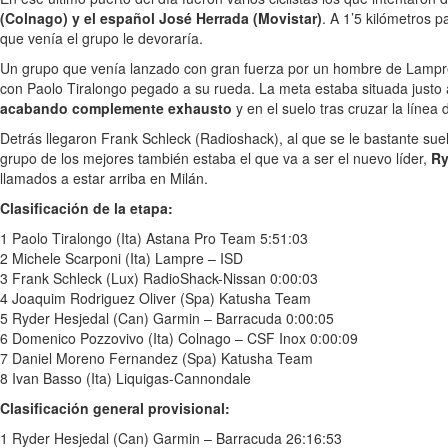
(Colnago) y el español José Herrada (Movistar)
. A 1’5 kilómetros p
que venía el grupo le devoraría.
Un grupo que venía lanzado con gran fuerza por un hombre de Lampre 
con Paolo Tiralongo pegado a su rueda. La meta estaba situada justo al
acabando complemente exhausto
y en el suelo tras cruzar la línea
Detrás llegaron Frank Schleck (Radioshack), al que se le bastante sue
grupo de los mejores también estaba el que va a ser el nuevo líder,
Ry
llamados a estar arriba en Milán.
Clasificación de la etapa:
1 Paolo Tiralongo (Ita) Astana Pro Team 5:51:03
2 Michele Scarponi (Ita) Lampre – ISD
3 Frank Schleck (Lux) RadioShack-Nissan 0:00:03
4 Joaquim Rodriguez Oliver (Spa) Katusha Team
5 Ryder Hesjedal (Can) Garmin – Barracuda 0:00:05
6 Domenico Pozzovivo (Ita) Colnago – CSF Inox 0:00:09
7 Daniel Moreno Fernandez (Spa) Katusha Team
8 Ivan Basso (Ita) Liquigas-Cannondale
Clasificación general provisional:
1 Ryder Hesjedal (Can) Garmin – Barracuda 26:16:53