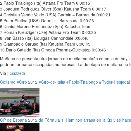
2 Paolo Tiralongo (Ita) Astana Pro Team 0:00:15
3 Joaquim Rodriguez Oliver (Spa) Katusha Team 0:00:17
4 Christian Vande Velde (USA) Garmin – Barracuda 0:00:21
5 Peter Stetina (USA) Garmin – Barracuda 0:00:26
6 Daniel Moreno Fernandez (Spa) Katusha Team
7 Roman Kreuziger (Cze) Astana Pro Team 0:00:35
8 Ivan Basso (Ita) Liquigas-Cannondale 0:00:40
9 Giampaolo Caruso (Ita) Katusha Team 0:00:45
10 Dario Cataldo (Ita) Omega Pharma-Quickstep 0:00:46
Mañana se presenta otra jornada de media montaña como la de hoy,
podrían formarse escapadas numerosas. La de etapa de mañana no term
Vía |
Gazzeta
Ciclismo
#Giro 2012
#Giro-de-Italia
#Paolo-Tiralongo
#Ryder-Hesjedal
GP de España 2012 de Fórmula 1: Hamilton arrasa en la Q3 y se hace