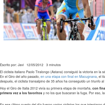
Escrito por: Javi
12/05/2012
3 minutos
El ciclista italiano Paolo Tiralongo (Astana) consiguió la victoria en la s
En el Giro del año pasado,
en una etapa con final en Macugnana
, el i
después, el ciclista transalpino de 35 años ha conseguido un triunfo 
Hoy el Giro de Italia 2012 vivía su primera etapa de montaña,
con fina
primera vez a los favoritos
y no los que buscaran la fuga. Por eso, l
En ese último puerto del día fueron varios ciclistas los que intentaro