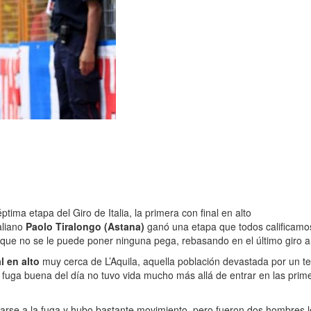
éptima etapa del Giro de Italia, la primera con final en alto
taliano
Paolo Tiralongo (Astana)
ganó una etapa que todos calificamo
al que no se le puede poner ninguna pega, rebasando en el último giro
l en alto
muy cerca de L’Aquila, aquella población devastada por un t
a fuga buena del día no tuvo vida mucho más allá de entrar en las prim
n darse a la fuga y hubo bastante movimiento, pero fueron dos hombres 