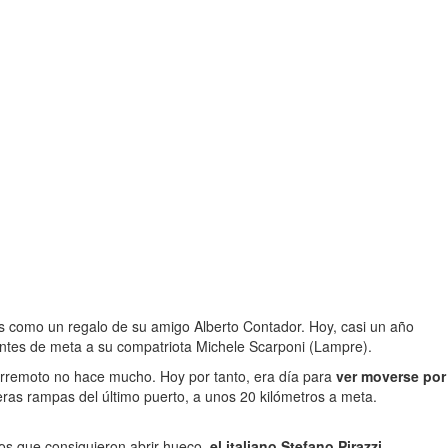
s como un regalo de su amigo Alberto Contador. Hoy, casi un año
 antes de meta a su compatriota Michele Scarponi (Lampre).
erremoto no hace mucho. Hoy por tanto, era día para
ver moverse por
eras rampas del último puerto, a unos 20 kilómetros a meta.
los que consiguieron abrir hueco,
el italiano Stefano Pirazzi