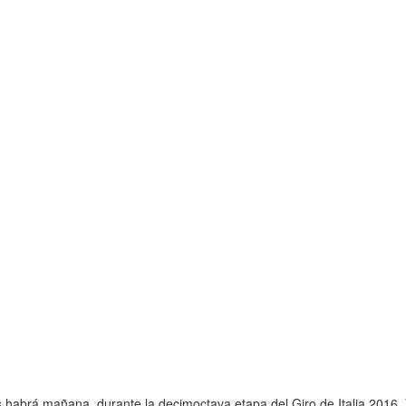
habrá mañana, durante la decimoctava etapa del Giro de Italia 2016. Y