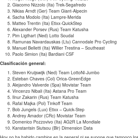
Giacomo Nizzolo (Ita) Trek-Segafredo
Nikias Arndt (Ger) Team Giant-Alpecin
Sacha Modolo (Ita) Lampre-Merida
Matteo Trentin (Ita) Etixx-QuickStep
Alexander Porsev (Rus) Team Katusha
Pim Ligthart (Ned) Lotto Soudal
Ramunas Navardauskas (Ltu) Cannodale Pro Cycling
Manuel Belletti (Ita) Willier Trestina – Southeast
Paolo Simion (Ita) Bardiani CSF
Clasificación general:
Steven Kruijswijk (Ned) Team LottoNl-Jumbo
Esteban Chaves (Col) Orica-GreenEdge
Alejandro Valverde (Spa) Movistar Team
Vincenzo Nibali (Ita) Astana Pro Team
Ilnur Zakarin (Rus) Team Katusha
Rafal Majka (Pol) Tinkoff Team
Bob Jungels (Lux) Etixx – Quick-Step
Andrey Amador (CRc) Movistar Team
Domenico Pozzovivo (Ita) AG2R La Mondiale
Kanstantsin Siutsou (Blr) Dimension Data
Hoy no ha habido cambios en la general ni se supone que tampoco los 