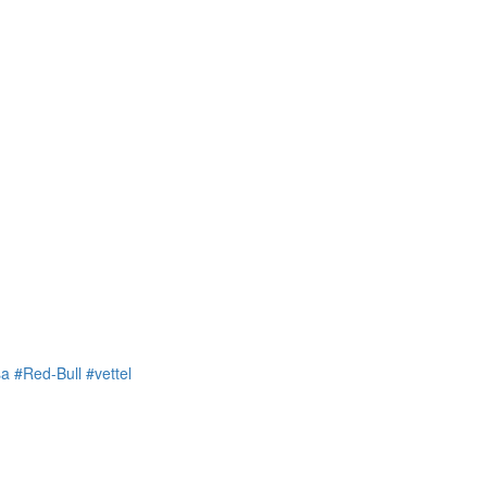
sa
#Red-Bull
#vettel