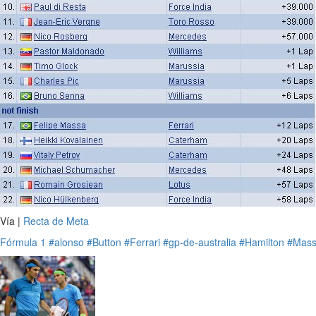
Vía |
Recta de Meta
Fórmula 1
#alonso
#Button
#Ferrari
#gp-de-australia
#Hamilton
#Mas