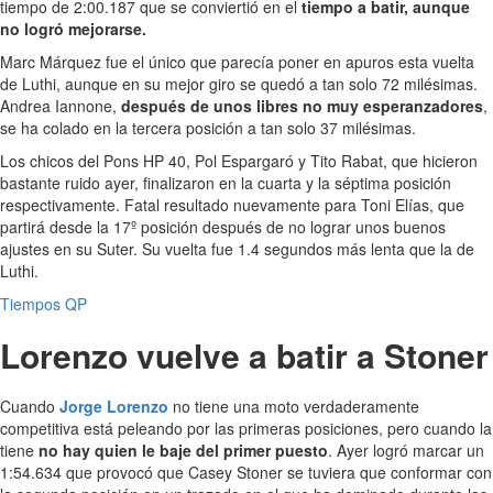
tiempo de 2:00.187 que se conviertió en el
tiempo a batir, aunque
no logró mejorarse.
Marc Márquez fue el único que parecía poner en apuros esta vuelta
de Luthi, aunque en su mejor giro se quedó a tan solo 72 milésimas.
Andrea Iannone,
después de unos libres no muy esperanzadores
,
se ha colado en la tercera posición a tan solo 37 milésimas.
Los chicos del Pons HP 40, Pol Espargaró y Tito Rabat, que hicieron
bastante ruido ayer, finalizaron en la cuarta y la séptima posición
respectivamente. Fatal resultado nuevamente para Toni Elías, que
partirá desde la 17º posición después de no lograr unos buenos
ajustes en su Suter. Su vuelta fue 1.4 segundos más lenta que la de
Luthi.
Tiempos QP
Lorenzo vuelve a batir a Stoner
Cuando
Jorge Lorenzo
no tiene una moto verdaderamente
competitiva está peleando por las primeras posiciones, pero cuando la
tiene
no hay quien le baje del primer puesto
. Ayer logró marcar un
1:54.634 que provocó que Casey Stoner se tuviera que conformar con