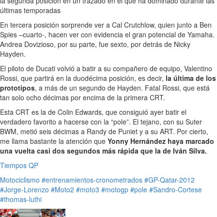
la segunda posición en un trazado en el que ha dominado durante las
últimas temporadas
En tercera posición sorprende ver a Cal Crutchlow, quien junto a Ben
Spies –cuarto-, hacen ver con evidencia el gran potencial de Yamaha.
Andrea Dovizioso, por su parte, fue sexto, por detrás de Nicky
Hayden.
El piloto de Ducati volvió a batir a su compañero de equipo, Valentino
Rossi, que partirá en la duodécima posición, es decir,
la última de los
prototipos
, a más de un segundo de Hayden. Fatal Rossi, que está
tan solo ocho décimas por encima de la primera CRT.
Esta CRT es la de Colin Edwards, que consiguió ayer batir el
verdadero favorito a hacerse con la “pole”. El tejano, con su Suter
BWM, metió seis décimas a Randy de Puniet y a su ART. Por cierto,
me llama bastante la atención que
Yonny Hernández haya marcado
una vuelta casi dos segundos más rápida que la de Iván Silva.
Tiempos QP
Motociclismo
#entrenamientos-cronometrados
#GP-Qatar-2012
#Jorge-Lorenzo
#Moto2
#moto3
#motogp
#pole
#Sandro-Cortese
#thomas-luthi