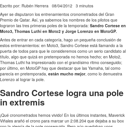
Escrito por: Rubén Herrera
08/04/2012
3 minutos
Ayer se disputaron los entrenamientos cronometrados del Gran
Premio de Qatar. Así, ya sabemos los nombres de los pilotos que
lograron las tres primeras poles de la temporada:
Sandro Cortese en
Moto3, Thomas Luthi en Moto2 y Jorge Lorenzo en MotoGP.
Antes de entrar en cada categoría, hago un pequeña conclusión de
estos entrenamientos: en Moto3, Sandro Cortese está llamando a la
puerta de todos para que le consideremos como un serio candidato al
título, algo que quizá en pretemporada no hemos hecho; en Moto2,
Thomas Luthi ha impresionado con el grandísimo ritmo conseguido;
por último, en MotoGP hay que destacar que las Yamaha, tal como
parecía en pretemporada,
están mucho mejor
, como lo demuestra
Lorenzo al lograr la pole.
Sandro Cortese logra una pole
in extremis
¡Qué cronometrados hemos vivido! En los últimos instantes, Maverick
Viñales arañó el crono para marcar un 2:08.204 que dejaba a su box
con la alegría de la pole conseguida. Pero aún quedaban unos