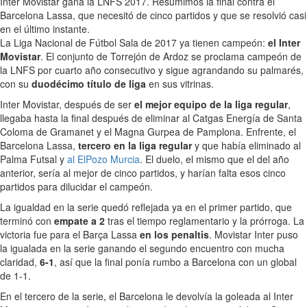
Inter Movistar gana la LNFS 2017. Resumimos la final contra el
Barcelona Lassa, que necesitó de cinco partidos y que se resolvió casi
en el último instante.
La Liga Nacional de Fútbol Sala de 2017 ya tienen campeón:
el Inter
Movistar
. El conjunto de Torrejón de Ardoz se proclama campeón de
la LNFS por cuarto año consecutivo y sigue agrandando su palmarés,
con su
duodécimo título de liga
en sus vitrinas.
Inter Movistar, después de ser
el mejor equipo de la liga regular
,
llegaba hasta la final después de eliminar al Catgas Energía de Santa
Coloma de Gramanet y el Magna Gurpea de Pamplona. Enfrente, el
Barcelona Lassa,
tercero en la liga regular
y que había eliminado al
Palma Futsal y
al ElPozo Murcia
. El duelo, el mismo que el del año
anterior, sería al mejor de cinco partidos, y harían falta esos cinco
partidos para dilucidar el campeón.
La igualdad en la serie quedó reflejada ya en el primer partido, que
terminó con
empate a 2
tras el tiempo reglamentario y la prórroga. La
victoria fue para el Barça Lassa
en los penaltis
. Movistar Inter puso
la igualada en la serie ganando el segundo encuentro con mucha
claridad,
6-1
, así que la final ponía rumbo a Barcelona con un global
de 1-1.
En el tercero de la serie, el Barcelona le devolvía la goleada al Inter