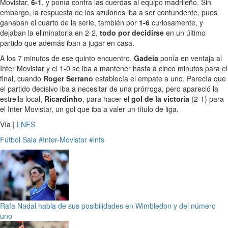
Movistar,
6-1
, y ponía contra las cuerdas al equipo madrileño. Sin
embargo, la respuesta de los azulones iba a ser contundente, pues
ganaban el cuarto de la serie, también por
1-6
curiosamente, y
dejaban la eliminatoria en 2-2,
todo por decidirse
en un último
partido que además iban a jugar en casa.
A los 7 minutos de ese quinto encuentro,
Gadeia
ponía en ventaja al
Inter Movistar y el 1-0 se iba a mantener hasta a cinco minutos para el
final, cuando
Roger Serrano
establecía el empate a uno. Parecía que
el partido decisivo iba a necesitar de una prórroga, pero apareció la
estrella local,
Ricardinho
, para hacer el
gol de la victoria
(2-1) para
el Inter Movistar, un gol que iba a valer un título de liga.
Vía |
LNFS
Fútbol Sala
#Inter-Movistar
#lnfs
Rafa Nadal habla de sus posibilidades en Wimbledon y del número
uno