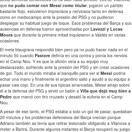
que
no pudo contar con Messi como titular
, jugaron un partido
bastante flojo, estuvieron imprecisos y nerviosos tanto en defensa
como en mediocampo ante la presión del PSG y no pudieron
desplegar su habitual juego de toque. Esos problemas del Barça y sus
ausencias en defensa fueron aprovechadas por
Lavezzi y Lucas
Moura
que durante la primera mitad inquietaron a Valdés en varias
ocasiones.
El meta blaugrana respondió bien pero ya no pudo hacer nada en el
minuto 50 cuando
Pastore
definía en una contra y ponía los nervios
en el Camp Nou. Y es que la afición veía a su equipo muy
deslavazado, sufriendo ante la presión del PSG y sin crear ocasiones
de gol. Todo el mundo miraba al banquillo para ver si
Messi
podría
echar una mano y finalmente el argentino salió y ayudó a su equipo a
pasar casi cojo. En una de sus típicas arrancadas, Messi atrajo sobre
él a la defensa del PSG y sirvió un balón a
Villa que dejó muy bien a
Pedro
que marcó con tiro cruzado y desató la euforia en el Camp
Nou.
A pesar de ese tanto, el PSG estaba a solo un gol de pasar, quedaban
20 minutos y los problemas defensivos del Barça crecían porque
Adriano también se tenía que retirar lesionado obligando a Vilanova a
meter a Bartra. Durante algunos instantes el Barça recuperó su juego