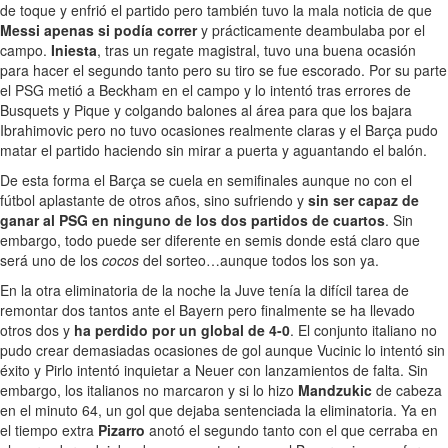
de toque y enfrió el partido pero también tuvo la mala noticia de que
Messi apenas si podía correr
y prácticamente deambulaba por el
campo.
Iniesta
, tras un regate magistral, tuvo una buena ocasión
para hacer el segundo tanto pero su tiro se fue escorado. Por su parte
el PSG metió a Beckham en el campo y lo intentó tras errores de
Busquets y Pique y colgando balones al área para que los bajara
Ibrahimovic pero no tuvo ocasiones realmente claras y el Barça pudo
matar el partido haciendo sin mirar a puerta y aguantando el balón.
De esta forma el Barça se cuela en semifinales aunque no con el
fútbol aplastante de otros años, sino sufriendo y
sin ser capaz de
ganar al PSG en ninguno de los dos partidos de cuartos
. Sin
embargo, todo puede ser diferente en semis donde está claro que
será uno de los
cocos
del sorteo…aunque todos los son ya.
En la otra eliminatoria de la noche la Juve tenía la difícil tarea de
remontar dos tantos ante el Bayern pero finalmente se ha llevado
otros dos y
ha perdido por un global de 4-0
. El conjunto italiano no
pudo crear demasiadas ocasiones de gol aunque Vucinic lo intentó sin
éxito y Pirlo intentó inquietar a Neuer con lanzamientos de falta. Sin
embargo, los italianos no marcaron y si lo hizo
Mandzukic
de cabeza
en el minuto 64, un gol que dejaba sentenciada la eliminatoria. Ya en
el tiempo extra
Pizarro
anotó el segundo tanto con el que cerraba en