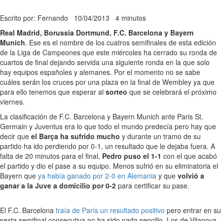
Escrito por: Fernando
10/04/2013
4 minutos
Real Madrid, Borussia Dortmund, F.C. Barcelona y Bayern
Munich
. Ese es el nombre de los cuatros semifinales de esta edición
de la Liga de Campeones que este miércoles ha cerrado su ronda de
cuartos de final dejando servida una siguiente ronda en la que solo
hay equipos españoles y alemanes. Por el momento no se sabe
cuáles serán los cruces por una plaza en la final de Wembley ya que
para ello tenemos que esperar al
sorteo
que se celebrará el próximo
viernes.
La clasificación de F.C. Barcelona y Bayern Munich ante Paris St.
Germain y Juventus era lo que todo el mundo predecía pero hay que
decir que
el Barça ha sufrido mucho
y durante un tramo de su
partido ha ido perdiendo por 0-1, un resultado que le dejaba fuera. A
falta de 20 minutos para el final,
Pedro puso el 1-1
con el que acabó
el partido y dio el pase a su equipo. Menos sufrió en su eliminatoria el
Bayern que
ya había ganado por 2-0 en Alemania
y que
volvió a
ganar a la Juve a domicilio por 0-2
para certificar su pase.
El F.C. Barcelona
traía de París un resultado positivo
pero entrar en su
sexta semifinal consecutiva no ha sido nada sencillo. Los de Vilanova,