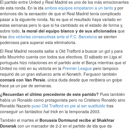
El partido entre United y Real Madrid es uno de los más emocionantes
de esta ronda. En la ida
ambos equipos empataron a un tanto
y por
entonces dio la sensación de que el Real Madrid tenía complicado
pasar a la siguiente ronda. No es que el resultado haya variado en
estas semanas pero lo que si ha cambiado es el estado de forma y,
sobre todo,
la moral del equipo blanco y de sus aficionados
que
tras
dos victorias consecutivas ante el F.C. Barcelona
se sienten
poderosos para superar esta eliminatoria.
El Real Madrid necesita saltar a Old Trafford a buscar un gol y para
ello Mourinho cuenta con todos sus efectivos. El sábado en Liga el
portugués hizo rotaciones en el partido ante el Barça mientras que el
United no rotó en su victoria en la
Premier League
pero tampoco
requirió de un gran esfuerzo ante el Norwich. Ferguson también
contará con Van Persie
, única duda desde que recibiera un golpe
hace ya un par de semanas.
¿Recuerdan el último precedente de este partido?
Pues también
había un Ronaldo como protagonista pero no Cristiano Ronaldo sino
Ronaldo Nazario
puso Old Trafford en pie al ser sustituido
tras
conseguir un fantástico
hat trick
en la temporada 2003.
También el martes el
Borussia Dortmund recibe al Shakhtar
Donetsk
con un marcador de 2-2 en el partido de ida que da