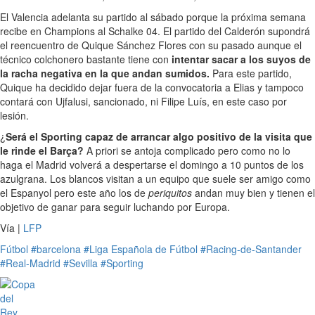
El Valencia adelanta su partido al sábado porque la próxima semana
recibe en Champions al Schalke 04. El partido del Calderón supondrá
el reencuentro de Quique Sánchez Flores con su pasado aunque el
técnico colchonero bastante tiene con
intentar sacar a los suyos de
la racha negativa en la que andan sumidos.
Para este partido,
Quique ha decidido dejar fuera de la convocatoria a Elias y tampoco
contará con Ujfalusi, sancionado, ni Filipe Luís, en este caso por
lesión.
¿
Será el Sporting capaz de arrancar algo positivo de la visita que
le rinde el Barça?
A priori se antoja complicado pero como no lo
haga el Madrid volverá a despertarse el domingo a 10 puntos de los
azulgrana. Los blancos visitan a un equipo que suele ser amigo como
el Espanyol pero este año los de
periquitos
andan muy bien y tienen el
objetivo de ganar para seguir luchando por Europa.
Vía |
LFP
Fútbol
#barcelona
#Liga Española de Fútbol
#Racing-de-Santander
#Real-Madrid
#Sevilla
#Sporting