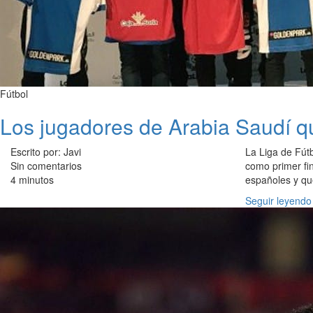
Fútbol
Los jugadores de Arabia Saudí q
Escrito por: Javi
La Liga de Fút
Sin comentarios
como primer fin
4 minutos
españoles y qu
Seguir leyendo