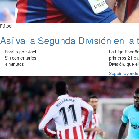
Fútbol
Así va la Segunda División en la
Escrito por: Javi
La Liga Españ
Sin comentarios
primeros 21 pa
4 minutos
División, que 
Seguir leyendo