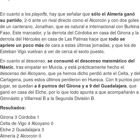
En cuanto a los
playoffs
, hay que señalar que
sólo el Almería ganó
su partido
, 2-0 ante un rival directo como el Alcorcón y con dos goles
de un canterano, Jonathan, que es natural e internacional con Burkina
Faso. Este marcador, y la derrota del Córdoba en casa del Girona y la
derrota del Hércules en casa de Las Palmas hace que
todo se
apriete un poco más
de cara a estas últimas jornadas, y que los de
Esteban Vigo vuelvan a ver de cerca el sexto puesto.
En cuanto al descenso,
se consumó el descenso matemático del
Nástic
, tras empatar en Murcia, y está prácticamente hecho el
descenso del Alcoyano, que ya hemos dicho perdió ante el Celta, y del
Cartagena, pues estos últimos perdieron en Huesca. Con 9 puntos por
jugar, se quedan
a 8 puntos del Girona y a 9 del Guadalajara
, que
ganó en casa del Elche, por lo que todo apunta a que acompañarán a
Gimnástic y Villarreal B a la Segunda División B.
Resultados:
Girona 3 Córdoba 1
Celta de Vigo 4 Alcoyano 0
Elche 2 Guadalajara 3
Almería 2 Alcorcón 0