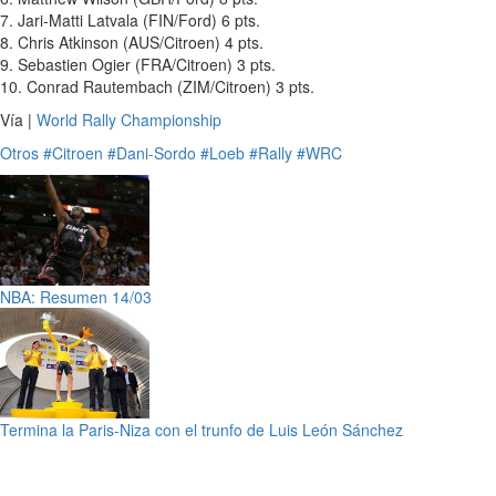
7. Jari-Matti Latvala (FIN/Ford) 6 pts.
8. Chris Atkinson (AUS/Citroen) 4 pts.
9. Sebastien Ogier (FRA/Citroen) 3 pts.
10. Conrad Rautembach (ZIM/Citroen) 3 pts.
Vía |
World Rally Championship
Otros
#Citroen
#Dani-Sordo
#Loeb
#Rally
#WRC
NBA: Resumen 14/03
Termina la Paris-Niza con el trunfo de Luis León Sánchez