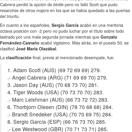
Cabrera perdió la opción de
birdie
pero no falló Scott que pudo
resarcirse de otros
majors
en los que se había quedado a las puertas
del triunfo.
En cuanto a los españoles,
Sergio García
acabó en una meritoria
octava posición con -2 pero no pudo luchar por el título sobre todo
lastrado por una mala segunda jornada mientras que
Gonzalo
Fernández-Castaño
acabó vigésimo. Más atrás, en el puesto 50, se
clasificó
José María Olazábal
.
La
clasificación
final, previa al mencionado desempate, fue:
1. Adam Scott (AUS) (69 72 69 69) 279.
.- Angel Cabrera (ARG) (71 69 69 70) 279.
3. Jason Day (AUS) (70 68 73 70) 281.
4. Tiger Woods (USA) (70 73 70 70) 283.
.- Marc Leishman (AUS) (66 73 72 72) 283.
6. Thorbjorn Olesen (DIN) (78 70 68 68) 284.
.- Brandt Snedeker (USA) (70 70 69 75) 284.
8. Sergio García (ESP) (66 76 73 70) 285.
.- Lee Westwood (GBR) (70 71 73 71) 285.