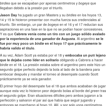
birdies
que se escapaban por apenas centimetros y
bogeys
que
llegaban debido a la presión por el triunfo.
Jason Day
ha jugado un gran Masters y su
birdies
en los hoyos 13,
14 y 15 le hicieron presentar con mucha fuerza sus credenciales al
triunfo. Sin embargo, un par de
bogeys
en el 16 y el 17 reducían sus
aspiraciones en una fase en la que no se podían hacer concesiones.
Y es que
Cabrera venía como un tiro con un juego sólido avalado
por la experiencia de una ganador de Augusta
. Al argentino
se le
fue por muy poco un
birdie
en el hoyo 17 que prácticamente le
habría valido el título
.
A su vez, Adam Scott ya estaba por el 18 y
embocaba un putt lejano
que le dejaba como líder en solitario
obligando a Cabrera a hacer
birdie
en el 18. La presión estaba sobre el argentino pero este hizo un
segundo golpe perfecto dejando la bola al lado de la bandera para
embocar después y mandar el torneo al desempate cuando Scott
prácticamente ya se veía ganador.
El primer hoyo del desempate fue el 18 que ambos acababan de jugar
aunque esta vez lo hicieron peor dejando bolas al borde del
green
tras
el segundo golpe. Eran situaciones difíciles pero ambos jugaron a la
perfección y salvaron el par así que había que seguir jugando y
entonces se marcharon al hoyo 10. Allí, y por solo unos centímetros,