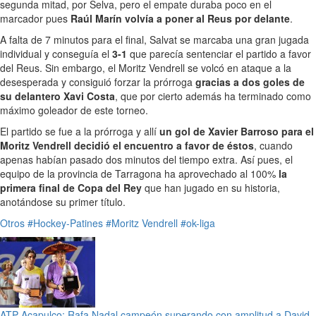
segunda mitad, por Selva, pero el empate duraba poco en el
marcador pues
Raúl Marín volvía a poner al Reus por delante
.
A falta de 7 minutos para el final, Salvat se marcaba una gran jugada
individual y conseguía el
3-1
que parecía sentenciar el partido a favor
del Reus. Sin embargo, el Moritz Vendrell se volcó en ataque a la
desesperada y consiguió forzar la prórroga
gracias a dos goles de
su delantero Xavi Costa
, que por cierto además ha terminado como
máximo goleador de este torneo.
El partido se fue a la prórroga y allí
un gol de Xavier Barroso para el
Moritz Vendrell decidió el encuentro a favor de éstos
, cuando
apenas habían pasado dos minutos del tiempo extra. Así pues, el
equipo de la provincia de Tarragona ha aprovechado al 100%
la
primera final de Copa del Rey
que han jugado en su historia,
anotándose su primer título.
Otros
#Hockey-Patines
#Moritz Vendrell
#ok-liga
ATP Acapulco: Rafa Nadal campeón superando con amplitud a David