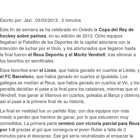
Escrito por: Javi
03/03/2013
2 minutos
Este fin de semana se ha celebrado en Oviedo la
Copa del Rey de
hockey sobre patines
, en su edición de 2013. Ocho equipos
llegaban al Pabellón de los Deportes de la capital asturiana con la
intención de luchar por el título, y los afortunados que llegaron hasta
la final fueron
el Reus Deportiu y el Moritz Vendrell
, tras eliminar a
los favoritos en semifinales.
Esos favoritos eran
el Liceo
, que había ganado en cuartos al Lleida, y
el FC Barcelon
a, que había ganado en cuartos al Igualada. Los
gallegos se medían al Reus, que había ganado en cuartos al Vic, y los
penaltis decidían el pase a la final para los catalanes, mientras que el
Vendrell, tras ganar al Vilanova en cuartos, goleaba al Barça y obtenía
así el pase a la primera final de su historia.
La final en realidad fue un partido flojo, con dos equipos con más
miedo a perder que hambre de ganar, por lo que estuvieron muy
comedidos. La primera parte
terminó con victoria parcial para Reus
por 1-0
gracias al gol que conseguía el joven Rubio a falta de 3
minutos para el descanso. Ese gol sería neutralizado al empezar la