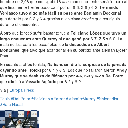
hombre de 2,06 que consiguió 16
aces
con su potente servicio pero al
que finalmente Ferrer pudo batir por un 6-3, 3-6 y 6-2.
Fernando
Verdasco tuvo algo más fácil su pase ante Benjamin Becker
al
que derrotó por 6-3 y 6-4 gracias a los cinco
breaks
que consiguió
durante el encuentro.
A otro que le tocó sufrir bastante fue a
Feliciano López que tuvo un
largo encuentro ante Querrey al que ganó por 6-7, 7-5 y 6-2
. La
mala noticia para los españoles fue la
despedida de Albert
Montañés
, que tuvo que abandonar en su partido ante alemán Bjoern
Phau.
En cuanto a otros tenista,
Nalbandian dio la sorpresa de la jornada
cayendo ante Troicki
por 6-1 y 6-3. Los que no fallaron fueron
Andy
Murray que se deshizo de Mónaco por 4-6, 6-3 y 6-2 y Del Potro
que eliminó a Vassallo Argüello por 6-2 y 6-2.
Vía |
Europa Press
Tenis
#Del-Potro
#Feliciano
#Ferrer
#Miami
#Murray
#Nalbandian
#Rafa Nadal