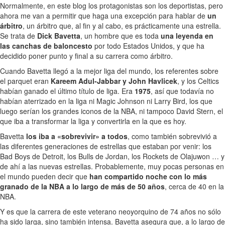
Normalmente, en este blog los protagonistas son los deportistas, pero
ahora me van a permitir que haga una excepción para hablar de
un
árbitro
, un árbitro que, al fin y al cabo, es prácticamente una estrella.
Se trata de
Dick Bavetta
, un hombre que es toda
una leyenda en
las canchas de baloncesto
por todo Estados Unidos, y que ha
decidido poner punto y final a su carrera como árbitro.
Cuando Bavetta llegó a la mejor liga del mundo, los referentes sobre
el parquet eran
Kareem Adul-Jabbar y John Havlicek
, y los Celtics
habían ganado el último título de liga. Era
1975
, así que todavía no
habían aterrizado en la liga ni Magic Johnson ni Larry Bird, los que
luego serían los grandes iconos de la NBA, ni tampoco David Stern, el
que iba a transformar la liga y convertirla en la que es hoy.
Bavetta
los iba a «sobrevivir» a todos
, como también sobrevivió a
las diferentes generaciones de estrellas que estaban por venir: los
Bad Boys de Detroit, los Bulls de Jordan, los Rockets de Olajuwon … y
de ahí a las nuevas estrellas. Probablemente, muy pocas personas en
el mundo pueden decir que
han compartido noche con lo más
granado de la NBA a lo largo de más de 50 años
, cerca de 40 en la
NBA.
Y es que la carrera de este veterano neoyorquino de 74 años no sólo
ha sido larga, sino también intensa. Bavetta asegura que, a lo largo de