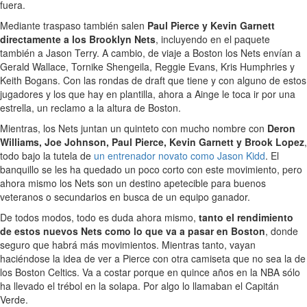
fuera.
Mediante traspaso también salen
Paul Pierce y Kevin Garnett
directamente a los Brooklyn Nets
, incluyendo en el paquete
también a Jason Terry. A cambio, de viaje a Boston los Nets envían a
Gerald Wallace, Tornike Shengeila, Reggie Evans, Kris Humphries y
Keith Bogans. Con las rondas de draft que tiene y con alguno de estos
jugadores y los que hay en plantilla, ahora a Ainge le toca ir por una
estrella, un reclamo a la altura de Boston.
Mientras, los Nets juntan un quinteto con mucho nombre con
Deron
Williams, Joe Johnson, Paul Pierce, Kevin Garnett y Brook Lopez
,
todo bajo la tutela de
un entrenador novato como Jason Kidd
. El
banquillo se les ha quedado un poco corto con este movimiento, pero
ahora mismo los Nets son un destino apetecible para buenos
veteranos o secundarios en busca de un equipo ganador.
De todos modos, todo es duda ahora mismo,
tanto el rendimiento
de estos nuevos Nets como lo que va a pasar en Boston
, donde
seguro que habrá más movimientos. Mientras tanto, vayan
haciéndose la idea de ver a Pierce con otra camiseta que no sea la de
los Boston Celtics. Va a costar porque en quince años en la NBA sólo
ha llevado el trébol en la solapa. Por algo lo llamaban el Capitán
Verde.