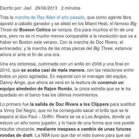
Escrito por: Javi
29/06/2013
2 minutos
Tras la
marcha de Ray Allen el año pasado
, que como agente libre
apostó a caballo ganador y se alistó en los Miami Heat, el famoso
Big
Three
de
Boston Celtics
se rompía. Era para muchos el fin de una
era, pero no es ni mucho menos comparable a la revolución que va a
haber en Boston este verano. Con la marcha de Doc Rivers, el
entrenador, y la marcha de las otras piezas del
Big Three
, estamos
ahora sí ante el fin de una era.
Una era victoriosa, culminada con un anillo en 2008 y una final en
2010, que
se acaba casi de mala manera
, con las relaciones entre
todos un poco agotadas. En especial con el manager del equipo,
Danny Ainge, que ahora se verá en la tesitura de
construir un
equipo alrededor de Rajon Rondo
, la única estrella que se le ha
quedado en el barco tras los últimos movimientos.
Lo primero fue
la salida de Doc Rivers a los Clippers
para sustituir
a Vinny Del Negro, que no ha conseguido sacar el brillo que se le
espera al dúo Paul – Griffin. Rivers se va a Los Angeles, donde ya
estuvo un año como jugador, y lo hace de una forma que nos puede
resultar chocante,
mediante traspaso a cambio de unas futuras
rondas de draft
. La NBA tuvo que dar el visto bueno para que así