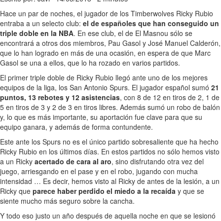
Hace un par de noches, el jugador de los Timberwolves Ricky Rubio
entraba a un selecto club:
el de españoles que han conseguido un
triple doble en la NBA
. En ese club, el de El Masnou sólo se
encontrará a otros dos miembros, Pau Gasol y José Manuel Calderón,
que lo han logrado en más de una ocasión, en espera de que Marc
Gasol se una a ellos, que lo ha rozado en varios partidos.
El primer triple doble de Ricky Rubio llegó ante uno de los mejores
equipos de la liga, los San Antonio Spurs. El jugador español sumó
21
puntos, 13 rebotes y 12 asistencias
, con 8 de 12 en tiros de 2, 1 de
5 en tiros de 3 y 2 de 3 en tiros libres. Además sumó un robo de balón
y, lo que es más importante, su aportación fue clave para que su
equipo ganara, y además de forma contundente.
Este ante los Spurs no es el único partido sobresaliente que ha hecho
Ricky Rubio en los últimos días. En estos partidos no sólo hemos visto
a un Ricky
acertado de cara al aro
, sino disfrutando otra vez del
juego, arriesgando en el pase y en el robo, jugando con mucha
intensidad … Es decir, hemos visto al Ricky de antes de la lesión, a un
Ricky que
parece haber perdido el miedo a la recaída
y que se
siente mucho más seguro sobre la cancha.
Y todo eso justo un año después de aquella noche en que se lesionó