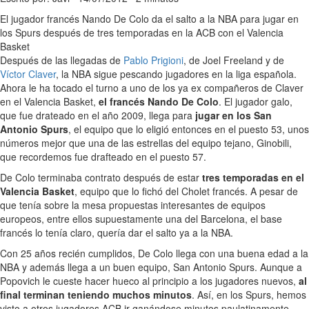
El jugador francés Nando De Colo da el salto a la NBA para jugar en
los Spurs después de tres temporadas en la ACB con el Valencia
Basket
Después de las llegadas de
Pablo Prigioni
, de Joel Freeland y de
Víctor Claver
, la NBA sigue pescando jugadores en la liga española.
Ahora le ha tocado el turno a uno de los ya ex compañeros de Claver
en el Valencia Basket,
el francés Nando De Colo
. El jugador galo,
que fue drateado en el año 2009, llega para
jugar en los San
Antonio Spurs
, el equipo que lo eligió entonces en el puesto 53, unos
números mejor que una de las estrellas del equipo tejano, Ginobili,
que recordemos fue drafteado en el puesto 57.
De Colo terminaba contrato después de estar
tres temporadas en el
Valencia Basket
, equipo que lo fichó del Cholet francés. A pesar de
que tenía sobre la mesa propuestas interesantes de equipos
europeos, entre ellos supuestamente una del Barcelona, el base
francés lo tenía claro, quería dar el salto ya a la NBA.
Con 25 años recién cumplidos, De Colo llega con una buena edad a la
NBA y además llega a un buen equipo, San Antonio Spurs. Aunque a
Popovich le cueste hacer hueco al principio a los jugadores nuevos,
al
final terminan teniendo muchos minutos
. Así, en los Spurs, hemos
visto a otros jugadores ACB ir ganándose minutos paulatinamente,