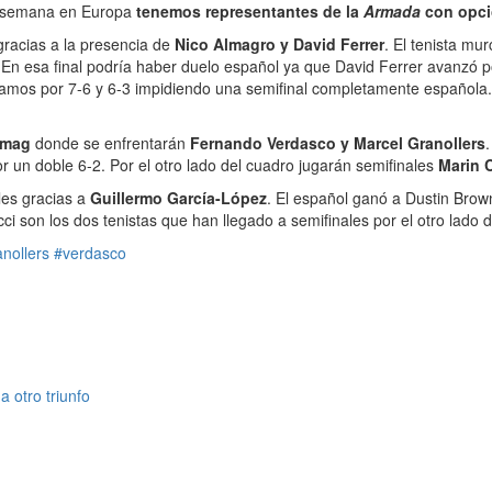
ta semana en Europa
tenemos representantes de la
Armada
con opcio
gracias a la presencia de
Nico Almagro y David Ferrer
. El tenista mu
o. En esa final podría haber duelo español ya que David Ferrer avanzó p
t Ramos por 7-6 y 6-3 impidiendo una semifinal completamente española.
mag
donde se enfrentarán
Fernando Verdasco y Marcel Granollers
 un doble 6-2. Por el otro lado del cuadro jugarán semifinales
Marin C
les gracias a
Guillermo García-López
. El español ganó a Dustin Brow
 son los dos tenistas que han llegado a semifinales por el otro lado d
nollers
#verdasco
 otro triunfo