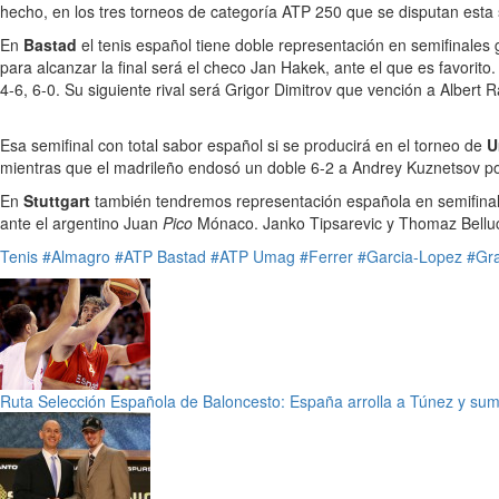
hecho, en los tres torneos de categoría ATP 250 que se disputan es
En
Bastad
el tenis español tiene doble representación en semifinales 
para alcanzar la final será el checo Jan Hakek, ante el que es favorit
4-6, 6-0. Su siguiente rival será Grigor Dimitrov que vención a Alber
Esa semifinal con total sabor español si se producirá en el torneo de
U
mientras que el madrileño endosó un doble 6-2 a Andrey Kuznetsov por
En
Stuttgart
también tendremos representación española en semifina
ante el argentino Juan
Pico
Mónaco. Janko Tipsarevic y Thomaz Bellucci
Tenis
#Almagro
#ATP Bastad
#ATP Umag
#Ferrer
#Garcia-Lopez
#Gra
Ruta Selección Española de Baloncesto: España arrolla a Túnez y suma