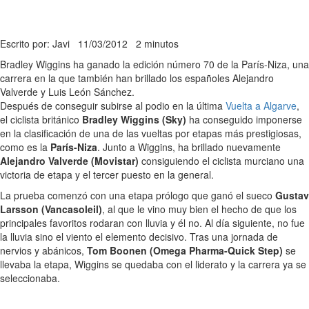
Escrito por: Javi
11/03/2012
2 minutos
Bradley Wiggins ha ganado la edición número 70 de la París-Niza, una
carrera en la que también han brillado los españoles Alejandro
Valverde y Luis León Sánchez.
Después de conseguir subirse al podio en la última
Vuelta a Algarve
,
el ciclista británico
Bradley Wiggins (Sky)
ha conseguido imponerse
en la clasificación de una de las vueltas por etapas más prestigiosas,
como es la
París-Niza
. Junto a Wiggins, ha brillado nuevamente
Alejandro Valverde (Movistar)
consiguiendo el ciclista murciano una
victoria de etapa y el tercer puesto en la general.
La prueba comenzó con una etapa prólogo que ganó el sueco
Gustav
Larsson (Vancasoleil)
, al que le vino muy bien el hecho de que los
principales favoritos rodaran con lluvia y él no. Al día siguiente, no fue
la lluvia sino el viento el elemento decisivo. Tras una jornada de
nervios y abánicos,
Tom Boonen (Omega Pharma-Quick Step)
se
llevaba la etapa, Wiggins se quedaba con el liderato y la carrera ya se
seleccionaba.