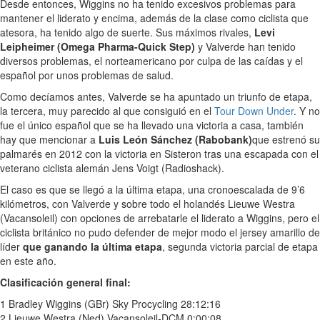
Desde entonces, Wiggins no ha tenido excesivos problemas para
mantener el liderato y encima, además de la clase como ciclista que
atesora, ha tenido algo de suerte. Sus máximos rivales,
Levi
Leipheimer (Omega Pharma-Quick Step)
y Valverde han tenido
diversos problemas, el norteamericano por culpa de las caídas y el
español por unos problemas de salud.
Como decíamos antes, Valverde se ha apuntado un triunfo de etapa,
la tercera, muy parecido al que consiguió en el
Tour Down Under
. Y no
fue el único español que se ha llevado una victoria a casa, también
hay que mencionar a
Luis León Sánchez (Rabobank)
que estrenó su
palmarés en 2012 con la victoria en Sisteron tras una escapada con el
veterano ciclista alemán Jens Voigt (Radioshack).
El caso es que se llegó a la última etapa, una cronoescalada de 9’6
kilómetros, con Valverde y sobre todo el holandés Lieuwe Westra
(Vacansoleil) con opciones de arrebatarle el liderato a Wiggins, pero el
ciclista británico no pudo defender de mejor modo el jersey amarillo de
líder
que ganando la última etapa
, segunda victoria parcial de etapa
en este año.
Clasificación general final:
1 Bradley Wiggins (GBr) Sky Procycling 28:12:16
2 Lieuwe Westra (Ned) Vacansoleil-DCM 0:00:08