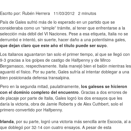
Escrito por: Rubén Herrera
11/03/2012
2 minutos
País de Gales sufrió más de lo esperado en un partido que se
consideraba como un “simple” trámite, al tener que enfrentarse a la
selección más débil del VI Naciones. Pese a esa etiqueta, Italia no se
derrumbó e intentó, sin suerte, hacer daño a una potentísima gales,
que dejan claro que este año el título puede ser suyo
.
Los italianos aguantaron tan solo el primer tiempo, al que se llegó con
9-3 gracias a los golpes de castigo de Halfpenny y de Mirco
Bergamasco, respectivamente. Italia manejó bien el balón mientras les
aguantó el físico. Por su parte, Gales sufría al intentar doblegar a una
bien posicionada defensa transalpina.
Pero en la segunda mitad, paulatinamente,
los galeses se hicieron
con el dominio completo del encuentro
. Gracias a dos errores de
de placaje por parte de Italia, Gales logró los dos ensayos que les
daría la victoria, obra de Jamie Roberts y de Alex Cuthbert, solo el
primero convertido por Halfpenny.
Irlanda
, por su parte, logró una victoria más sencilla ante Escocia, al a
que doblegó por 32-14 con cuatro ensayos. A pesar de esta