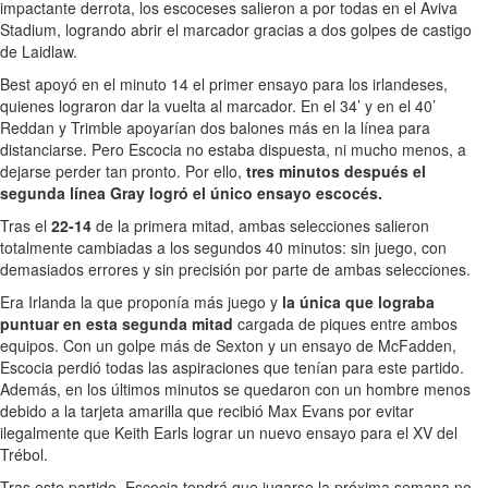
impactante derrota, los escoceses salieron a por todas en el Aviva
Stadium, logrando abrir el marcador gracias a dos golpes de castigo
de Laidlaw.
Best apoyó en el minuto 14 el primer ensayo para los irlandeses,
quienes lograron dar la vuelta al marcador. En el 34’ y en el 40’
Reddan y Trimble apoyarían dos balones más en la línea para
distanciarse. Pero Escocia no estaba dispuesta, ni mucho menos, a
dejarse perder tan pronto. Por ello,
tres minutos después el
segunda línea Gray logró el único ensayo escocés.
Tras el
22-14
de la primera mitad, ambas selecciones salieron
totalmente cambiadas a los segundos 40 minutos: sin juego, con
demasiados errores y sin precisión por parte de ambas selecciones.
Era Irlanda la que proponía más juego y
la única que lograba
puntuar en esta segunda mitad
cargada de piques entre ambos
equipos. Con un golpe más de Sexton y un ensayo de McFadden,
Escocia perdió todas las aspiraciones que tenían para este partido.
Además, en los últimos minutos se quedaron con un hombre menos
debido a la tarjeta amarilla que recibió Max Evans por evitar
ilegalmente que Keith Earls lograr un nuevo ensayo para el XV del
Trébol.
Tras este partido, Escocia tendrá que jugarse la próxima semana no