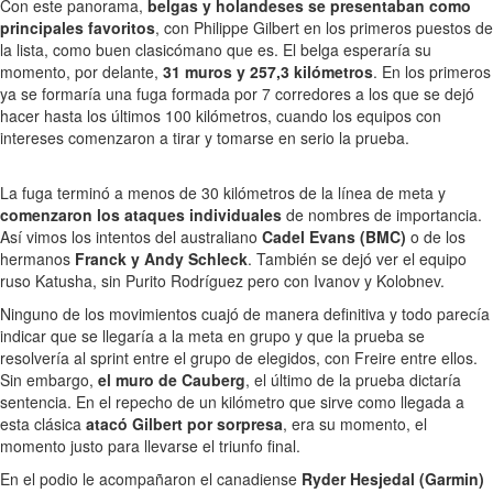
Con este panorama,
belgas y holandeses se presentaban como
principales favoritos
, con Philippe Gilbert en los primeros puestos de
la lista, como buen clasicómano que es. El belga esperaría su
momento, por delante,
31 muros y 257,3 kilómetros
. En los primeros
ya se formaría una fuga formada por 7 corredores a los que se dejó
hacer hasta los últimos 100 kilómetros, cuando los equipos con
intereses comenzaron a tirar y tomarse en serio la prueba.
La fuga terminó a menos de 30 kilómetros de la línea de meta y
comenzaron los ataques individuales
de nombres de importancia.
Así vimos los intentos del australiano
Cadel Evans (BMC)
o de los
hermanos
Franck y Andy Schleck
. También se dejó ver el equipo
ruso Katusha, sin Purito Rodríguez pero con Ivanov y Kolobnev.
Ninguno de los movimientos cuajó de manera definitiva y todo parecía
indicar que se llegaría a la meta en grupo y que la prueba se
resolvería al sprint entre el grupo de elegidos, con Freire entre ellos.
Sin embargo,
el muro de Cauberg
, el último de la prueba dictaría
sentencia. En el repecho de un kilómetro que sirve como llegada a
esta clásica
atacó Gilbert por sorpresa
, era su momento, el
momento justo para llevarse el triunfo final.
En el podio le acompañaron el canadiense
Ryder Hesjedal (Garmin)