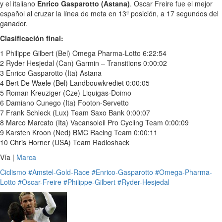
y el italiano
Enrico Gasparotto (Astana)
. Oscar Freire fue el mejor
español al cruzar la línea de meta en 13ª posición, a 17 segundos del
ganador.
Clasificación final:
1 Philippe Gilbert (Bel) Omega Pharma-Lotto 6:22:54
2 Ryder Hesjedal (Can) Garmin – Transitions 0:00:02
3 Enrico Gasparotto (Ita) Astana
4 Bert De Waele (Bel) Landbouwkrediet 0:00:05
5 Roman Kreuziger (Cze) Liquigas-Doimo
6 Damiano Cunego (Ita) Footon-Servetto
7 Frank Schleck (Lux) Team Saxo Bank 0:00:07
8 Marco Marcato (Ita) Vacansoleil Pro Cycling Team 0:00:09
9 Karsten Kroon (Ned) BMC Racing Team 0:00:11
10 Chris Horner (USA) Team Radioshack
Vía |
Marca
Ciclismo
#Amstel-Gold-Race
#Enrico-Gasparotto
#Omega-Pharma-
Lotto
#Oscar-Freire
#Philippe-Gilbert
#Ryder-Hesjedal