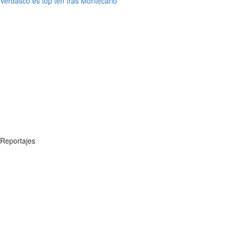
Verdasco es top ten tras Montecarlo
Reportajes