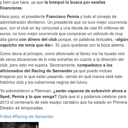
y bien que hace, ya que
la Interpol lo busca por estafas
financieras
.
Hace poco, el presidente
Francisco Pernía
y todo el consejo de
administración dimitieron. Un presidente que no tuvo mejor ocurrencia
que, con el club en ley concursal y una deuda de casi 50 millones de
euros, no tuvo mejor ocurrencia que comprarse un vehículo de muy
alta gama
con dinero del club
porque, en palabras textuales,
«algún
capricho me tenía que dar»
. Sí, para quedarse con la boca abierta.
Como decía al principio, como aficionado al Xerez me ha tocado vivir
de cerca situaciones de lo más extrañas en cuanto a la dirección del
club, pero esto me supera. Sinceramente,
compadezco a los
aficionados del Racing de Santander
ya que puedo incluso
imaginar por lo que están pasando, viendo en qué manos está este
histórico club y los nubarrones negros del futuro.
Ya sobrevivieron a Piterman,
¿serán capaces de sobrevivir ahora a
Syed, Pernía y lo que venga?
Ojala que sí y podamos celebrar para
2013 el centenario de este equipo cántabro que ha estado en Primera
División 44 temporadas.
Fútbol
#Racing-de-Santander