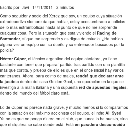
Escrito por: Javi
14/11/2011
2 minutos
Como seguidor y socio del Xerez que soy, un equipo cuya situación
extradeportiva siempre da que hablar, estoy acostumbrado a noticias
de lo más estrambóticas hasta al punto de que no me sorprende
cualquier cosa. Pero la situación que esta viviendo el
Racing de
Santander
, sí que me sorprende y es digna de estudio. ¿Ha habido
alguna vez un equipo con su dueño y su entrenador buscados por la
policía?
Héctor Cúper
, el técnico argentino del equipo cántabro, ya tiene
bastante con tener que preparar partido tras partido con una plantilla
más que cortita, y prueba de ello es que en el once inicial hay varios
canteranos. Ahora, para colmo de males,
tendrá que declarar ante
la justicia
dentro del caso Golden Goal, una operación en la que se
investiga a la mafia italiana y una supuesta
red de apuestas ilegales
,
dentro del mundo del fútbol claro está.
Lo de Cúper no parece nada grave, y mucho menos si lo comparamos
con la situación del máximo accionista del equipo, el indio
Ali Syed
.
Ya no es que no ponga dinero en el club, que nunca lo ha puesto, sino
que ni siquiera se sabe donde está. Está
en paradero desconocido