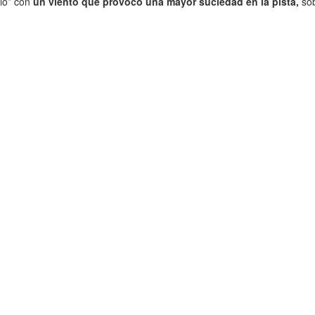
ió” con
un viento que provocó una mayor suciedad en la pista,
sob