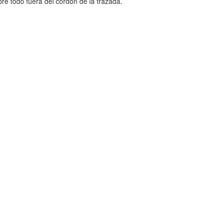
re todo fuera del cordón de la trazada.