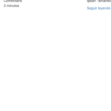
Comentario
qatarí “amanec
3 minutos
Seguir leyendo