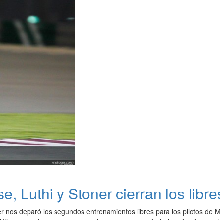
, Luthi y Stoner cierran los libr
r nos deparó los segundos entrenamientos libres para los pilotos de M