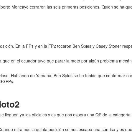
Alberto Moncayo cerraron las seis primeras posiciones. Quien se ha que
a posición. En la FP1 y en la FP2 tocaron Ben Spies y Casey Stoner re
a que en el ecuador tuvo que parar la moto por algún problema mecáni
zioso. Hablando de Yamaha, Ben Spies se ha tenido que conformar con 
s GGPPs.
Moto2
leguen ya los oficiales y es que nos espera una QP de la categoría 
Cuando miramos la quinta posición se nos escapa una sonrisa y es que